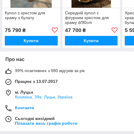
Купол з хрестом для
Середній купол з
Хрес
храму з булату
фігурним хрестом для
храм
храму d/90cm
була
75 790
47 700
5 5
₴
₴
Купити
Купити
Про нас
99% позитивних з 980 відгуків за рік
Працює з 13.07.2017
м. Луцьк
Конякіна, 39а, Луцьк, Україна
Контакти
Сьогодні вихідний
Показати весь графік роботи