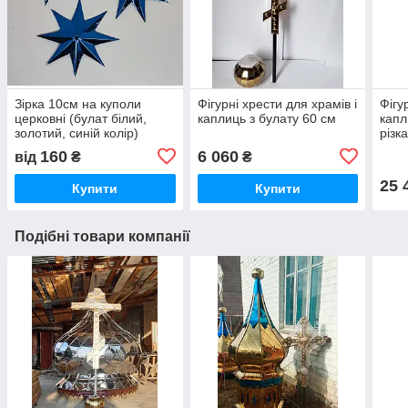
Зірка 10см на куполи
Фігурні хрести для храмів і
Фігу
церковні (булат білий,
каплиць з булату 60 см
капл
золотий, синій колір)
різк
160
6 060
від
₴
₴
25 
Купити
Купити
Подібні товари компанії