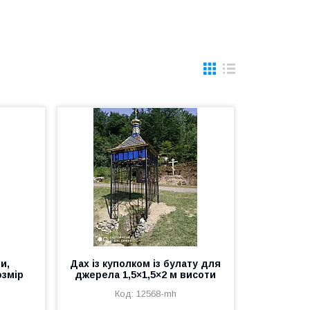
и,
Дах із куполком із булату для
озмір
джерела 1,5×1,5×2 м висоти
12568-mh