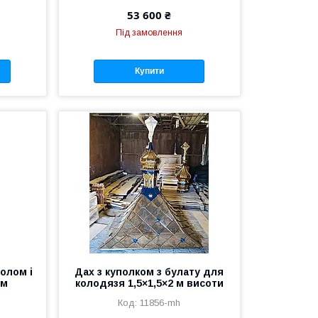
53 600 ₴
Під замовлення
Купити
полом і
Дах з куполком з булату для
см
колодязя 1,5×1,5×2 м висоти
11856-mh