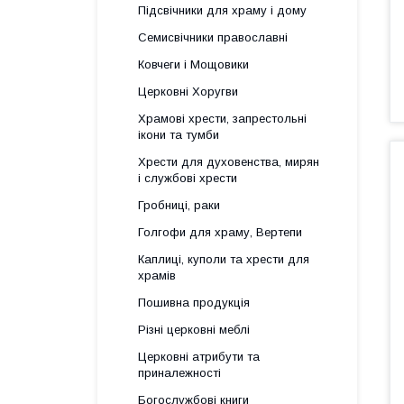
Підсвічники для храму і дому
Семисвічники православні
Ковчеги і Мощовики
Церковні Хоругви
Храмові хрести, запрестольні
ікони та тумби
Хрести для духовенства, мирян
і службові хрести
Гробниці, раки
Голгофи для храму, Вертепи
Каплиці, куполи та хрести для
храмів
Пошивна продукція
Різні церковні меблі
Церковні атрибути та
приналежності
Богослужбові книги