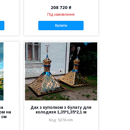
208 720 ₴
Під замовлення
Купити
за
Дах з куполком з булату для
ом на
колодязя 1,35*1,35*2,1 м
 см
5278-mh