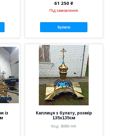
61 250 ₴
Під замовлення
Купити
и із
Каплиця з булату, розмір
2м
135х135см
8080-mh