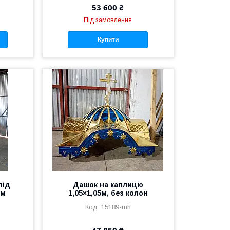
53 600 ₴
Під замовлення
Купити
під
Дашок на каплицю
2м
1,05×1,05м, без колон
15189-mh
47 850 ₴