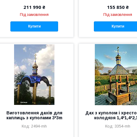
211 990 ₴
155 850 ₴
Під замовлення
Під замовлення
Купити
Купити
Виготовлення дахів для
Дах з куполом і хрест
каплиць з куполами 3*3m
колодязя 1,4*1,4*2
2494-mh
3354-mh