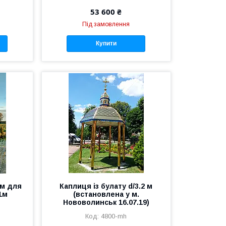
53 600 ₴
Під замовлення
Купити
ом для
Каплиця із булату d/3.2 м
,1м
(встановлена у м.
Нововолинськ 16.07.19)
4800-mh