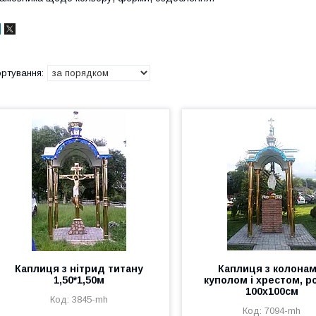
Каплиця з нітрид титану
Каплиця з колонам
1,50*1,50м
куполом і хрестом, р
100х100см
3845-mh
7094-mh