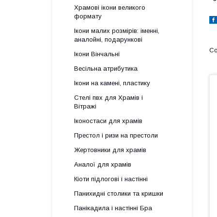
Храмові ікони великого
формату
Ікони малих розмірів: іменні,
аналойні, подарункові
Ікони Вінчальні
Весільна атрибутика
Ікони на камені, пластику
Стелі пвх для Храмів і
Вітражі
Іконостаси для храмів
Престол і ризи на престоли
Жертовники для храмів
Аналої для храмів
Кіоти підлогові і настінні
Панихидні столики та кришки
Панікадила і настінні Бра