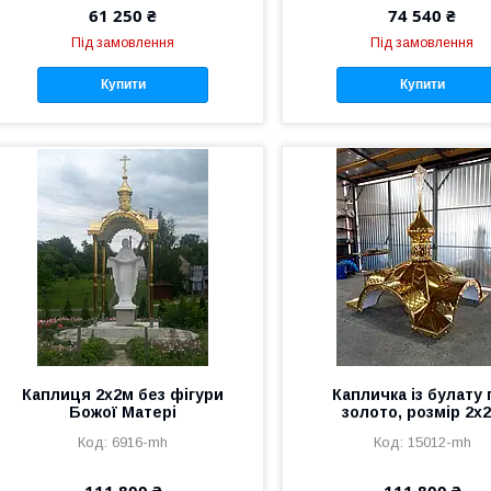
61 250 ₴
74 540 ₴
Під замовлення
Під замовлення
Купити
Купити
Каплиця 2х2м без фігури
Капличка із булату 
Божої Матері
золото, розмір 2х
6916-mh
15012-mh
111 800 ₴
111 800 ₴