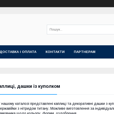
ДОСТАВКА І ОПЛАТА
КОНТАКТИ
ПАРТНЕРАМ
аплиці, дашки із куполком
 нашому каталозі представлені каплиці та декоративні дашки з куп
ержавійки з нітридом титану. Можливе виготовлення за індивідуа
амовника щодо кольору, форми, оздоблення.