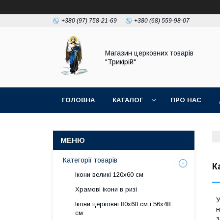
+380 (97) 758-21-69
+380 (68) 559-98-07
Магазин церковних товарів
"Трикірій"
ГОЛОВНА
КАТАЛОГ
ПРО НАС
Категорії товарів
К
Ікони великі 120х60 см
Храмові ікони в ризі
У
Ікони церковні 80х60 см і 56х48
н
см
з