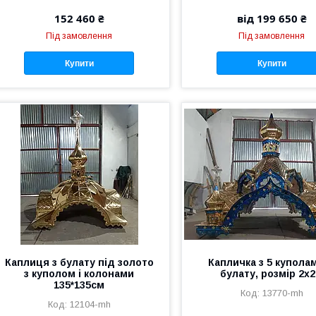
152 460 ₴
від 199 650 ₴
Під замовлення
Під замовлення
Купити
Купити
Каплиця з булату під золото
Капличка з 5 куполам
з куполом і колонами
булату, розмір 2х
135*135см
13770-mh
12104-mh