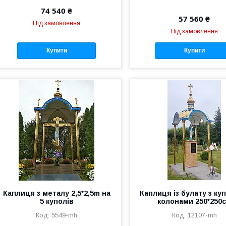
74 540 ₴
57 560 ₴
Під замовлення
Під замовлення
Купити
Купити
Каплиця з металу 2,5*2,5m на
Каплиця із булату з ку
5 куполів
колонами 250*250
5549-mh
12107-mh