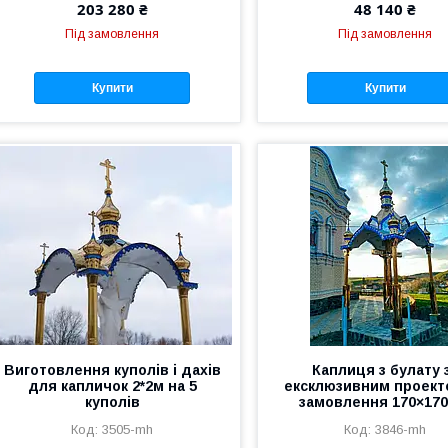
203 280 ₴
48 140 ₴
Під замовлення
Під замовлення
Купити
Купити
Виготовлення куполів і дахів
Каплиця з булату 
для капличок 2*2м на 5
ексклюзивним проект
куполів
замовлення 170×170
3505-mh
3846-mh