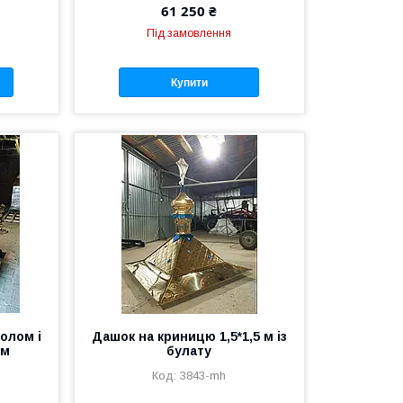
61 250 ₴
Під замовлення
Купити
полом і
Дашок на криницю 1,5*1,5 м із
0м
булату
3843-mh