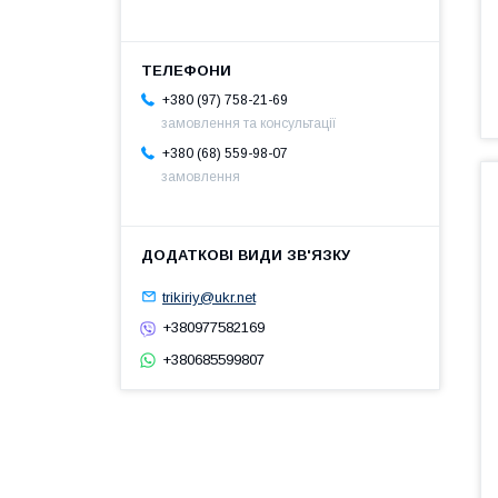
+380 (97) 758-21-69
замовлення та консультації
+380 (68) 559-98-07
замовлення
trikiriy@ukr.net
+380977582169
+380685599807