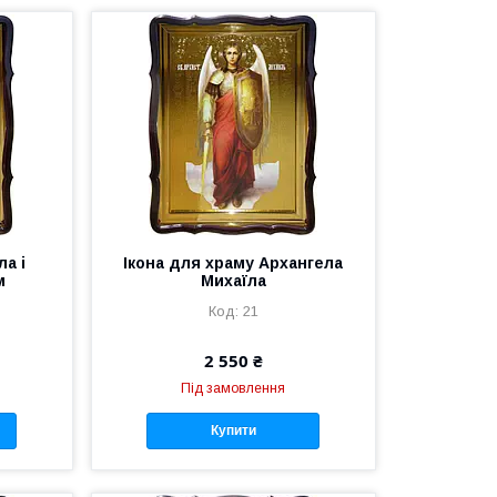
ла і
Ікона для храму Архангела
м
Михаїла
21
2 550 ₴
Під замовлення
Купити