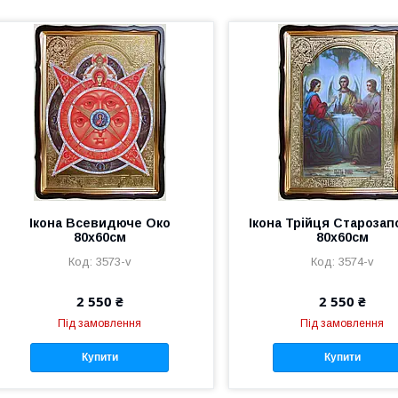
Ікона Всевидюче Око
Ікона Трійця Старозап
80х60см
80х60см
3573-v
3574-v
2 550 ₴
2 550 ₴
Під замовлення
Під замовлення
Купити
Купити