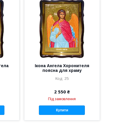
гела
Ікона Ангела Хоронителя
поясна для храму
25
2 550 ₴
Під замовлення
Купити