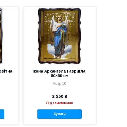
овітна
Ікона Архангела Гавриїла,
80×60 см
10
2 550 ₴
Під замовлення
Купити