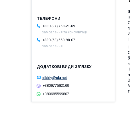
Ж
ї
С
+380 (97) 758-21-69
п
замовлення та консультації
И
Н
+380 (68) 559-98-07
замовлення
Н
С
б
в
Н
н
trikiriy@ukr.net
В
+380977582169
М
т
+380685599807