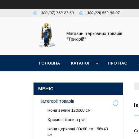
+380 (97) 758-21-69
+380 (68) 559-98-07
Магазин церковних товарів
"Трикірій"
ГОЛОВНА
КАТАЛОГ
ПРО НАС
Категорії товарів
І
Ікони великі 120х60 см
Храмові ікони в ризі
Ікони церковні 80х60 см і 56х48
см