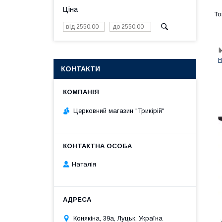
Ціна
І
н
КОНТАКТИ
Церковний магазин "Трикірій"
Наталія
Конякіна, 39а, Луцьк, Україна