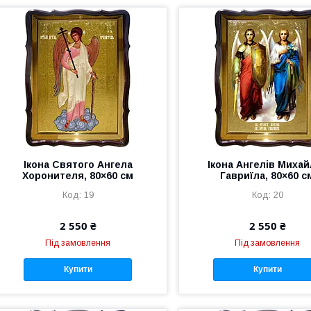
Ікона Святого Ангела
Ікона Ангелів Михай
Хоронителя, 80×60 см
Гавриїла, 80×60 с
19
20
2 550 ₴
2 550 ₴
Під замовлення
Під замовлення
Купити
Купити