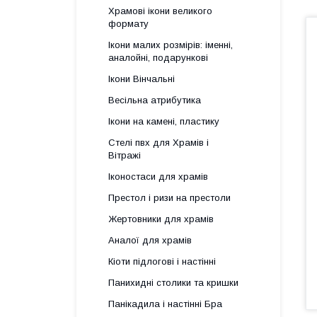
Храмові ікони великого
формату
Ікони малих розмірів: іменні,
аналойні, подарункові
Ікони Вінчальні
Весільна атрибутика
Ікони на камені, пластику
Стелі пвх для Храмів і
Вітражі
Іконостаси для храмів
Престол і ризи на престоли
Жертовники для храмів
Аналої для храмів
Кіоти підлогові і настінні
Панихидні столики та кришки
Панікадила і настінні Бра