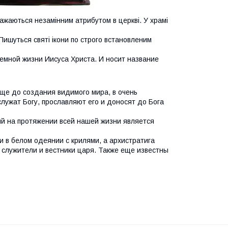
ажаються незамінним атрибутом в церкві. У храмі
 Пишуться святі ікони по строго встановленим
земной жизни Иисуса Христа. И носит название
ще до создания видимого мира, в очень
лужат Богу, прославляют его и доносят до Бога
й на протяжении всей нашей жизни является
 в белом одеянии с крилями, а архистратига
, служители и вестники царя. Также еще известны