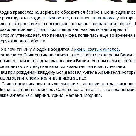
одна православна церква не обходитися без ікон. Вони здавна вв
х розміщують всюди,
на іконостасі
, на стінах,
на аналоях
, у вівтарі.
лово «ікона» саме по собі грецьке і означає «зображення, образ».
равилам іконописцями, яких спеціально навчають майстерності.
стория утверждает, что первая икона появилась еще во времена 
ерукотворного образа.
о в почитании у людей находятся и
иконы святых ангелов
.
огласно со Священным писанием, ангелы были сотворены Богом е
ольшом количестве для славословия Божия. Ангелы сами по себе с
се молитвы людей, являются их хранителями и заступниками.
ам при рождении каждому Бог даровал Ангела Хранителя, которы
ашим хранителем и молитвенником за нас.
 Священном писании есть упоминание о явлении ангела, как юноши
ихаила, как воина с мечом. Сами по себе ангелы – это посланники
акие ангелы как Гавриил, Уриил, Рафаил, Иофиил.