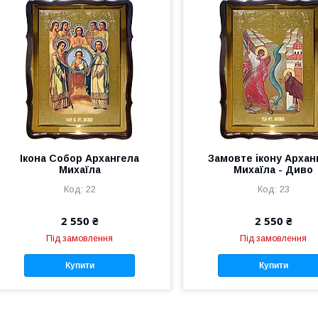
Ікона Собор Архангела
Замовте ікону Архан
Михаїла
Михаїла - Диво
22
23
2 550 ₴
2 550 ₴
Під замовлення
Під замовлення
Купити
Купити