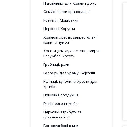
Підсвічники для храму і дому
Семисвічники православні
Ковчеги і Мощовики
Церковні Хоругви
Храмові хрести, запрестольні
ікони та тумби
Хрести для духовенства, мирян
і службові хрести
Гробниці, раки
Голгофи для храму, Вертепи
Каплиці, куполи та хрести для
храмів
Пошивна продукція
Різні церковні меблі
Церковні атрибути та
приналежності
Богослужбові книги