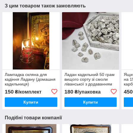
З цим товаром також замовляють
Лампадка скляна для
Ладан кадильний 50 грам
Ящик
кадіння Ладану (домашня
вищого сорту зі смоли
на 1
кадильниця)
ліванської з додаванням
карб
натуральних масел
150
180
450
₴/комплект
₴/упаковка
(Греція)
Купити
Купити
Подібні товари компанії