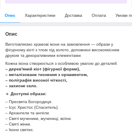
Опис
Характеристики
Доставка
Оплата
Умови п
Опис
Виготовляємо храмові ікони на замовлення — образи у
фігурному кіоті з тлом під золото, доповнені високоякісним
друком та декоративними елементами.
Кожна ікона створюється з особливою увагою до деталей:
– дерев'яний кіот (фігурної форми),
– металізоване тиснення з орнаментом,
– поліграфія високої чіткості,
– захисне скло.
🔹
Доступні образи:
– Пресвята Богородиця.
– Ісус Христос (Спаситель).
– Архангели та ангели.
– Святі мученики, мучениці, воїни.
– Святі жінки.
–
Ікони святих.