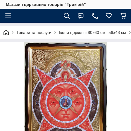
Магазин церковних товарів "Трикірій"
Товари та послуги
Ікони церковні 80х60 см і 56х48 см