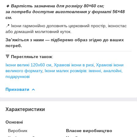
🔹 Вартість зазначена для розміру 80×60 см;
за потреби доступне виготовлення у форматі 56×48
см.
📍 Ікони гармонійно доповнять церковний простір, іконостас
або домашній молитовний куток.
Зв’яжіться з нами — підберемо образ згідно до ваших
потреб.
🔻
Перегляньте також
:
Ікони великі 120х60 см
,
Храмові ікони в ризі
,
Храмові ікони
великого формату
,
Ікони малих розмірів: іменні, аналойні,
подарункові
Приховати
Характеристики
Основні
Виробник
Власне виробництво