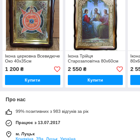
Ікона церковна Всевидюче
Ікона Трійця
Ікон
Око 40х35см
Старозаповітна 80х60см
80х
1 200
2 550
2 5
₴
₴
Купити
Купити
Про нас
99% позитивних з 983 відгуків за рік
Працює з 13.07.2017
м. Луцьк
Конякіна, 39а, Луцьк, Україна