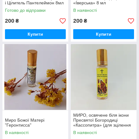
і Цілитель Пантелеймон 8мл
«Іверська» 8 мл
Готово до відправки
В наявності
200
200
₴
₴
Купити
Купити
МИРО, освячене біля ікони
Миро Божої Матері
Пресвятої Богородиці
"Геронтисса"
«Кассопитра» (для зцілення
незрячих), 30 мл
В наявності
В наявності