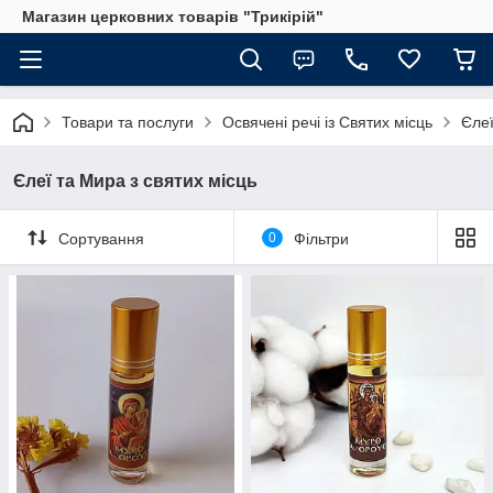
Магазин церковних товарів "Трикірій"
Товари та послуги
Освячені речі із Святих місць
Єлеї
Єлеї та Мира з святих місць
Сортування
0
Фільтри