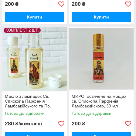
200
200
₴
₴
Купити
Купити
КОМПЛЕКТ 2 ШТ.
Масло з лампадок Св.
МИРО, освячене на мощах
Єпископа Парфенія
св. Єпископа Парфенія
Ламбсакійського та Пр.
Ламбсакийского, 30 мл
Богородиці Касопітри
Готово до відправки
Готово до відправки
280
200
₴/комплект
₴