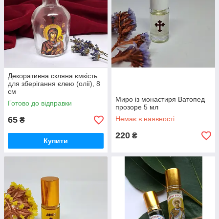
Декоративна скляна ємкість
для зберігання єлею (олії), 8
см
Миро із монастиря Ватопед
Готово до відправки
прозоре 5 мл
65
Немає в наявності
₴
220
₴
Купити