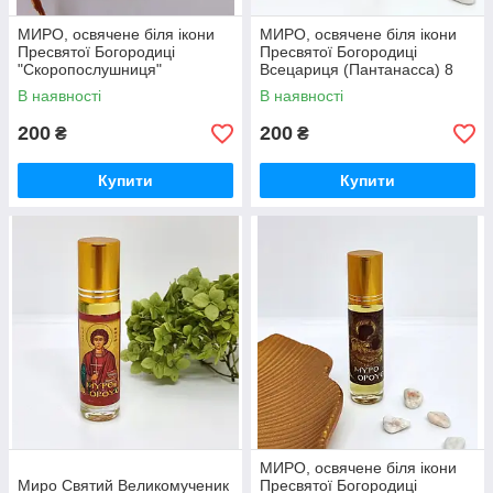
МИРО, освячене біля ікони
МИРО, освячене біля ікони
Пресвятої Богородиці
Пресвятої Богородиці
"Скоропослушниця"
Всецариця (Пантанасса) 8
мл
В наявності
В наявності
200
200
₴
₴
Купити
Купити
МИРО, освячене біля ікони
Миро Святий Великомученик
Пресвятої Богородиці