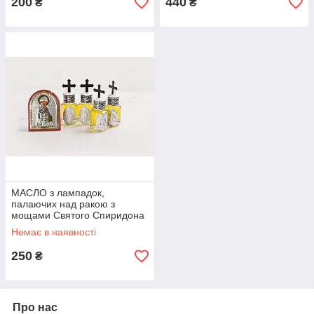
200
440
₴
₴
МАСЛО з лампадок,
палаючих над ракою з
мощами Святого Спиридона
Триміфунтського в Храмі на
Немає в наявності
о. Корфу, 30 мл
250
₴
Про нас