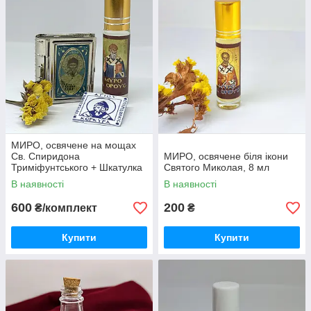
МИРО, освячене на мощах
Св. Спиридона
МИРО, освячене біля ікони
Триміфунтського + Шкатулка
Святого Миколая, 8 мл
з ликом + Філахта
В наявності
В наявності
600
200
₴/комплект
₴
Купити
Купити