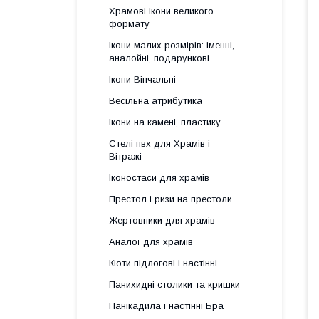
Храмові ікони великого
формату
Ікони малих розмірів: іменні,
аналойні, подарункові
Ікони Вінчальні
Весільна атрибутика
Ікони на камені, пластику
Стелі пвх для Храмів і
Вітражі
Іконостаси для храмів
Престол і ризи на престоли
Жертовники для храмів
Аналої для храмів
Кіоти підлогові і настінні
Панихидні столики та кришки
Панікадила і настінні Бра