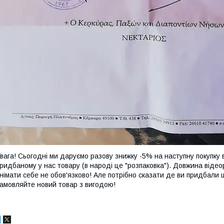
вага! Сьогодні ми даруємо разову знижку -5% на наступну покупку в
ридбаному у нас товару (в народі це "розпаковка"). Довжина відео
німати себе не обов'язково! Але потрібно сказати де ви придбали 
амовляйте новий товар з вигодою!