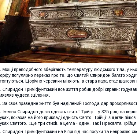
. Мощі преподобного зберігають температуру людського тіла, у ньог
орфу популярно переказ про те, що Святий Спиридон багато ходить 
топтуються. Щорічно черевики міняють, а стара пара стає шанован
. Спиридон Триміфунтський все життя
робив
добрі справи: годував
иявляв чудеса зцілення.
. За своє праведне життя був наділений Господа дар прозорливості
.
І
менно Спиридон довів єдність святої Трійці – у 325 році на пер
уках, показав на його прикладі єдність Святої Трійці: з цегли пішо
уках Святого. «Це три стихії, а цегла - один. Так і Пресвята Трійц
. Спиридон Триміфунтський на Кіпрі під час посухи та неврожаю с