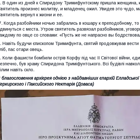
. В один из дней к Спиридону Тримифунтскому пришла женщина, к
вятитель произнес молитву, и младенец ожил. Увидев это чудо, м
вятитель вернул к жизни и ее.
7. Когда разбойники ночью забрались в кошару к преподобному, то
двинуться с места. Утром святитель развязал разбойников, угово
аждому по овце со словами: «Пусть же не напрасно вы бодрствова
. Навіть будучи єпископом Тримифунта, святий продовжував вести 
ліб, пас отари овець.
. Коли фашисти бомбили острів Корфу під час II Світової війни, є
езпечно, був храму Спиридона Триміфунтського. Всі будівлі навкол
ілим навіть скло.
 благословення
архієрея
однією з
найдавніших
єпархій
Елладської
еркирского
і
Паксийского
Нектарія
(
Доваса)