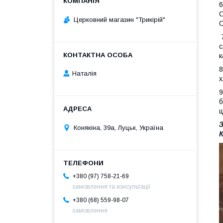
6
С
Церковний магазин "Трикірій"
С
с
к
8
Наталія
х
9
б
ц
З
Конякіна, 39а, Луцьк, Україна
К
+380 (97) 758-21-69
замовлення та консультації
+380 (68) 559-98-07
замовлення