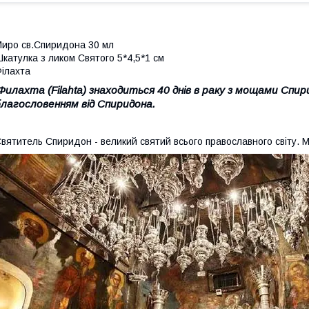
иро св.Спиридона 30 мл
катулка з ликом Святого 5*4,5*1 см
ілахта
Филахта (Filahta) знаходиться 40 днів в раку з мощами Спи
благословенням від Спиридона.
вятитель Спиридон - великий святий всього православного світу. Мо