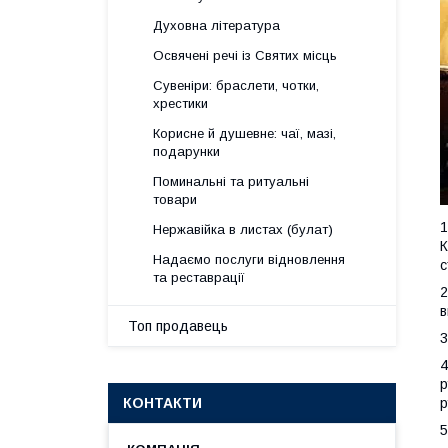
Духовна література
Освячені речі із Святих місць
Сувеніри: браслети, чотки,
хрестики
Корисне й душевне: чаї, мазі,
подарунки
Поминальні та ритуальні
товари
1
Нержавійка в листах (булат)
К
Надаємо послуги відновлення
с
та реставрації
2
в
Топ продавець
3
4
р
р
КОНТАКТИ
5