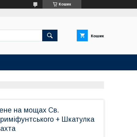
Кошик
Кошик
ене на мощах Св.
риміфунтського + Шкатулка
лахта