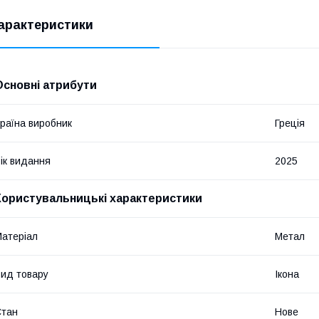
арактеристики
Основні атрибути
раїна виробник
Греція
ік видання
2025
Користувальницькі характеристики
атеріал
Метал
ид товару
Ікона
Стан
Нове