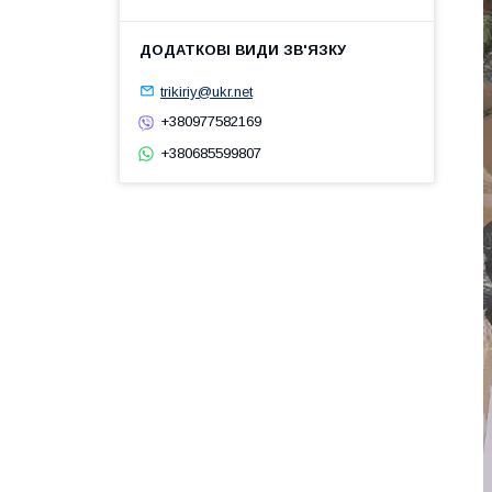
trikiriy@ukr.net
+380977582169
+380685599807