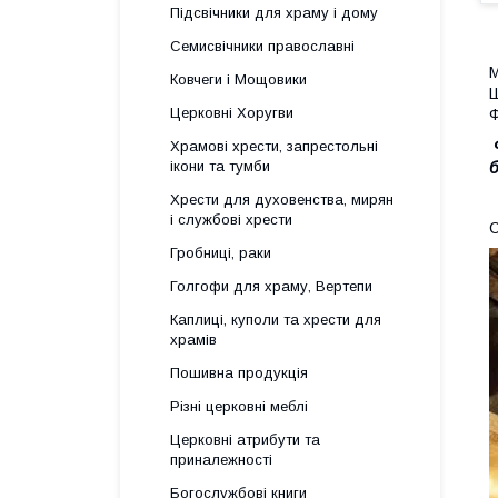
Підсвічники для храму і дому
Семисвічники православні
М
Ковчеги і Мощовики
Ш
Церковні Хоругви
Ф
Храмові хрести, запрестольні
ікони та тумби
Хрести для духовенства, мирян
і службові хрести
С
Гробниці, раки
Голгофи для храму, Вертепи
Каплиці, куполи та хрести для
храмів
Пошивна продукція
Різні церковні меблі
Церковні атрибути та
приналежності
Богослужбові книги