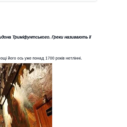
ридона Триміфунтського. Греки називають її
щі його ось уже понад 1700 років нетлінні.