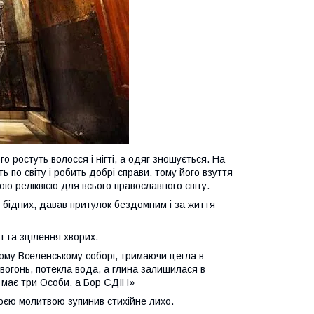
о ростуть волосся і нігті, а одяг зношується. На
по світу і робить добрі справи, тому його взуття
ою реліквією для всього православн
ого
світу.
 бідних, давав притулок бездомним і за життя
 та зцілення хворих.
шому Вселенському соборі, тримаючи цегла в
в вогонь, потекла вода, а глина залишилася в
я має три
Особи
, а Бо
р ЄДІН
»
воєю молитвою зупинив стихійне лихо.