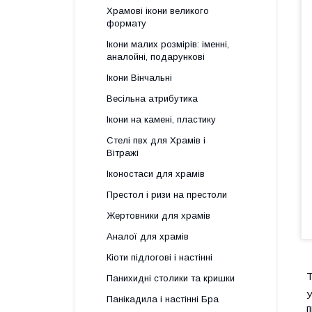
Храмові ікони великого
формату
Ікони малих розмірів: іменні,
аналойні, подарункові
Ікони Вінчальні
Весільна атрибутика
Ікони на камені, пластику
Стелі пвх для Храмів і
Вітражі
Іконостаси для храмів
Престол і ризи на престоли
Жертовники для храмів
Аналої для храмів
Кіоти підлогові і настінні
Т
Панихидні столики та кришки
У
Панікадила і настінні Бра
п