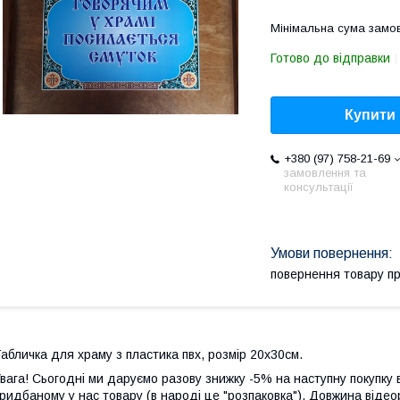
Мінімальна сума замов
Готово до відправки
Купити
+380 (97) 758-21-69
замовлення та
консультації
повернення товару п
абличка для храму з пластика пвх, розмір 20х30см.
вага! Сьогодні ми даруємо разову знижку -5% на наступну покупку в
ридбаному у нас товару (в народі це "розпаковка"). Довжина відео