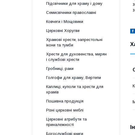
Підсвічники для храму і дому
з
з
Семисвічники православні
Ковчеги і Мощовики
Церковні Хоругви
Храмові хрести, запрестольні
Х
ікони та тумби
Хрести для духовенства, мирян
і службові хрести
Гробниці, раки
Голгофи для храму, Вертепи
К
Каплиці, куполи та хрести для
храмів
Пошивна продукція
М
Різні церковні меблі
Церковні атрибути та
приналежності
І
Богослужбові книги