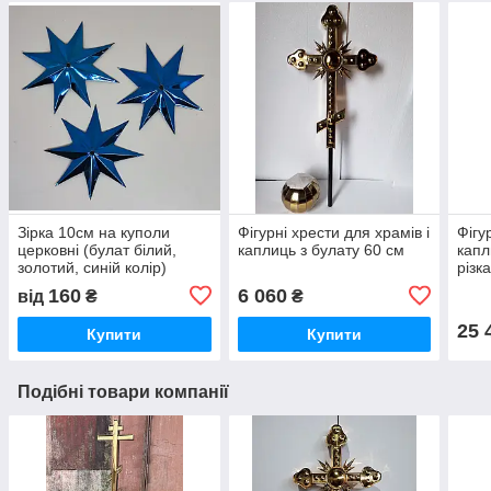
Зірка 10см на куполи
Фігурні хрести для храмів і
Фігу
церковні (булат білий,
каплиць з булату 60 см
капл
золотий, синій колір)
різк
160
6 060
від
₴
₴
25 
Купити
Купити
Подібні товари компанії