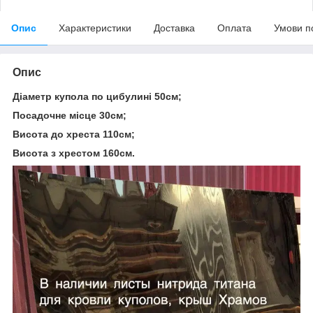
Опис
Характеристики
Доставка
Оплата
Умови п
Опис
Діаметр купола по цибулині 50см;
Посадочне місце 30см;
Висота до хреста 110см;
Висота з хрестом 160см.