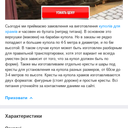
куполів для
Сьогодні ми приймаємо замовлення на виготовлення
храмів
и часовен из булата (нитрид титана). В основном это
верхушки (маковки) на барабан купола. Но в заказы не редко
попадают и большие купола по 4-5 метра в диаметре, и по 6м
высотой. В таком случае купол может быть изготовлен разборным
для правильной транспортировки, хотя этот вариант не всегда
уместен (все зависит от того, что за купол должен быть по
форме). Также мы изготавливаем отдельно кресты и шары под
кресты для установления на купола разных размеров, от 60см до
3-4 метров по высоте. Кресты на купола храмов изготавливаются
двух форматов: фигурные (стоят дороже) и простые кресты. Всі
питання уточнюйте за контактними даними на сайті.
Приховати
Характеристики
Основні