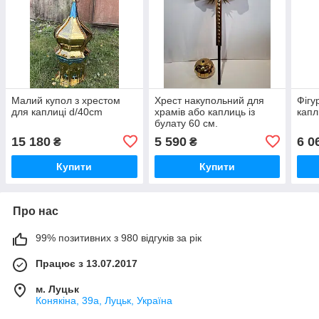
Малий купол з хрестом
Хрест накупольний для
Фігу
для каплиці d/40cm
храмів або каплиць із
капл
булату 60 см.
15 180
5 590
6 0
₴
₴
Купити
Купити
Про нас
99% позитивних з 980 відгуків за рік
Працює з 13.07.2017
м. Луцьк
Конякіна, 39а, Луцьк, Україна