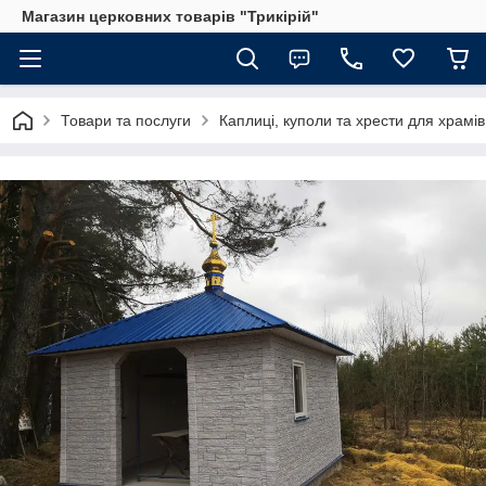
Магазин церковних товарів "Трикірій"
Товари та послуги
Каплиці, куполи та хрести для храмів