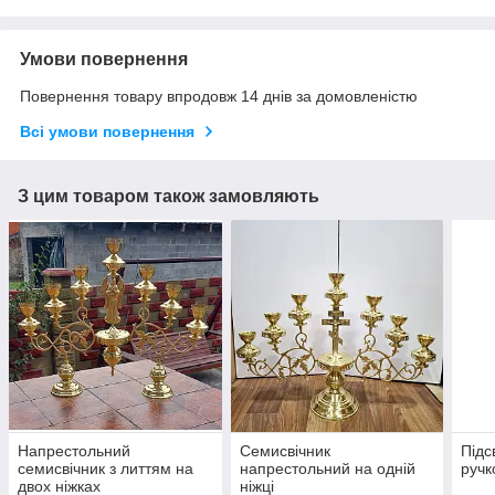
Умови повернення
Повернення товару впродовж 14 днів за домовленістю
Всі умови повернення
З цим товаром також замовляють
Напрестольний
Семисвічник
Підс
семисвічник з литтям на
напрестольний на одній
ручк
двох ніжках
ніжці