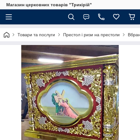
Магазин церковних товарів "Трикірій"
Товари та послуги
Престол і ризи на престоли
Вбран