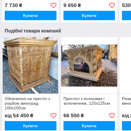
7 730
9 650
530
₴
₴
Купити
Купити
Подібні товари компанії
Облачення на престіл з
Престол з колонами і
Риза
різьбою виноград
золоченням, 125х125см
вино
100х100см
54 450
66 550
від
₴
₴
від
Купити
Купити