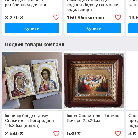
різьбленням для ікон
кадіння Ладану (домашня
ікон
кадильниця)
3 270
150
13 
₴
₴/комплект
Купити
Купити
Подібні товари компанії
Ікони срібні для дому
Ікона Спасителя - Таємна
Спас
Спаситель і Богородиця
Вечеря 23х26см
про 
18х23см (пряма)
подо
2 640
530
3
₴
₴
₴