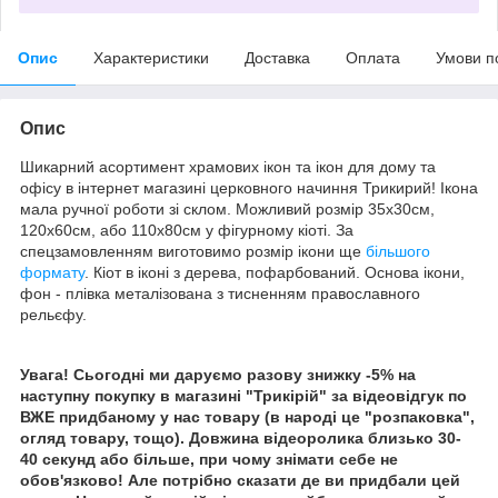
Опис
Характеристики
Доставка
Оплата
Умови п
Опис
Шикарний асортимент храмових ікон та ікон для дому та
офісу в інтернет магазині церковного начиння Трикирий! Ікона
мала ручної роботи зі склом. Можливий розмір 35х30см,
120х60см, або 110х80см у фігурному кіоті. За
спецзамовленням виготовимо розмір ікони ще
більшого
формату
. Кіот в іконі з дерева, пофарбований. Основа ікони,
фон - плівка металізована з тисненням православного
рельєфу.
Увага! Сьогодні ми даруємо разову знижку -5% на
наступну покупку в магазині "Трикірій" за відеовідгук по
ВЖЕ придбаному у нас товару (в народі це "розпаковка",
огляд товару, тощо). Довжина відеоролика близько 30-
40 секунд або більше, при чому знімати себе не
обов'язково! Але потрібно сказати де ви придбали цей