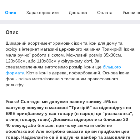
Опис
Характеристики
Доставка
Оплата
Умови п
Опис
Шикарний асортимент храмових ікон та ікон для дому та
офісу в інтернет магазині церковного начиння Трикирий! Ікона
мала ручної роботи зі склом. Можливий розмір 35х30см,
120х60см, або 110х80см у фігурному кіоті. За
спецзамовленням виготовимо розмір ікони ще
більшого
формату
. Кіот в іконі з дерева, пофарбований. Основа ікони,
фон - плівка металізована з тисненням православного
рельєфу.
Увага! Сьогодні ми даруємо разову знижку -5% на
наступну покупку в магазині "Трикірій" за відеовідгук по
ВЖЕ придбаному у нас товару (в народі це "розпаковка",
огляд товару, тощо). Довжина відеоролика близько 30-
40 секунд або більше, при чому знімати себе не
обов'язково! Але потрібно сказати де ви придбали цей
товар. Надсилайте свій відгук на вайбер та замовляйте