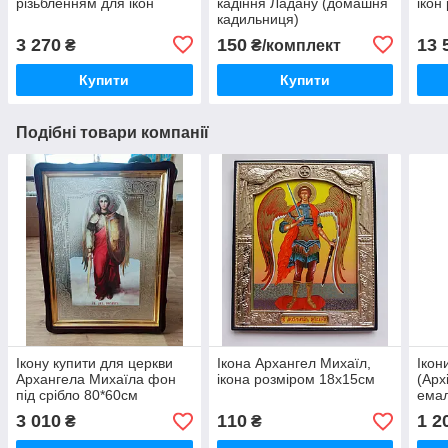
різьбленням для ікон
кадіння Ладану (домашня
ікон
кадильниця)
3 270
150
13 
₴
₴/комплект
Купити
Купити
Подібні товари компанії
Ікону купити для церкви
Ікона Архангел Михаїл,
Ікон
Архангела Михаїла фон
ікона розміром 18х15см
(Арх
під срібло 80*60см
ема
3 010
110
1 2
₴
₴