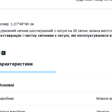
озмір: 1,37*40*40 см
ерковний свічник шестигранний з латуні на 36 свічок, можна вигото
еставрацію і чистку свічники з латуні, які експлуатувалися 
арактеристики
Основні
иробник
Власне в
раїна виробник
Україна