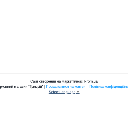
Сайт створений на маркетплейсі
Prom.ua
Церковний магазин "Трикірій" |
Поскаржитися на контент
|
Політика конфіденційно
Select Language
▼