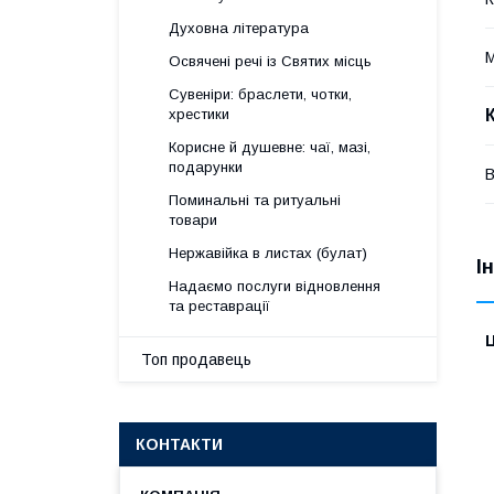
Духовна література
М
Освячені речі із Святих місць
Сувеніри: браслети, чотки,
хрестики
Корисне й душевне: чаї, мазі,
подарунки
В
Поминальні та ритуальні
товари
Нержавійка в листах (булат)
І
Надаємо послуги відновлення
та реставрації
Ц
Топ продавець
КОНТАКТИ