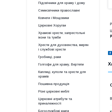
Підсвічники для храму і дому
Семисвічники православні
Ковчеги і Мощовики
Р
Церковні Хоругви
Ц
Храмові хрести, запрестольні
р
ікони та тумби
Хрести для духовенства, мирян
і службові хрести
Гробниці, раки
Х
Голгофи для храму, Вертепи
Каплиці, куполи та хрести для
храмів
Пошивна продукція
Різні церковні меблі
В
Церковні атрибути та
приналежності
Богослужбові книги
К