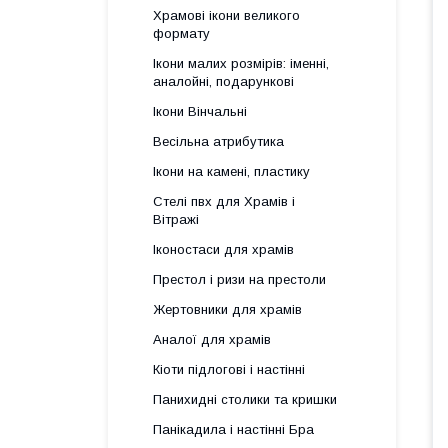
Храмові ікони великого
формату
Ікони малих розмірів: іменні,
аналойні, подарункові
Ікони Вінчальні
Весільна атрибутика
Ікони на камені, пластику
Стелі пвх для Храмів і
Вітражі
Іконостаси для храмів
Престол і ризи на престоли
Жертовники для храмів
Аналої для храмів
Кіоти підлогові і настінні
Панихидні столики та кришки
Панікадила і настінні Бра