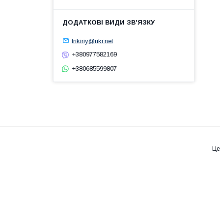
trikiriy@ukr.net
+380977582169
+380685599807