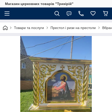
Магазин церковних товарів "Трикірій"
Товари та послуги
Престол і ризи на престоли
Вбран