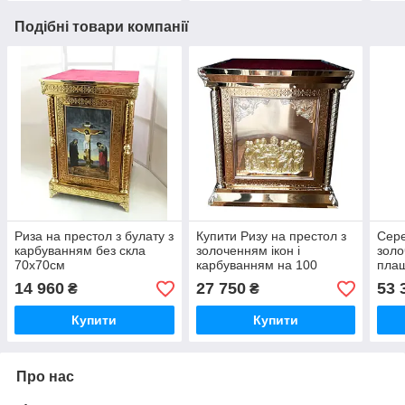
Подібні товари компанії
Риза на престол з булату з
Купити Ризу на престол з
Сере
карбуванням без скла
золоченням ікон і
золо
70х70см
карбуванням на 100
плащ
100см
Спас
14 960
27 750
53 
₴
₴
125х
Купити
Купити
Про нас