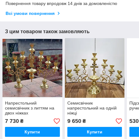
Повернення товару впродовж 14 днів за домовленістю
Всі умови повернення
З цим товаром також замовляють
Напрестольний
Семисвічник
Підс
семисвічник з литтям на
напрестольний на одній
ручк
двох ніжках
ніжці
7 730
9 650
530
₴
₴
Купити
Купити