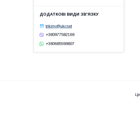
trikiriy@ukr.net
+380977582169
+380685599807