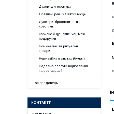
В
Духовна література
Освячені речі із Святих місць
К
Сувеніри: браслети, чотки,
хрестики
Корисне й душевне: чаї, мазі,
подарунки
Поминальні та ритуальні
товари
М
Нержавійка в листах (булат)
Надаємо послуги відновлення
та реставрації
В
Топ продавець
І
КОНТАКТИ
Ц