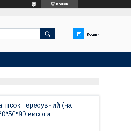
Кошик
Кошик
а пісок пересувний (на
80*50*90 висоти