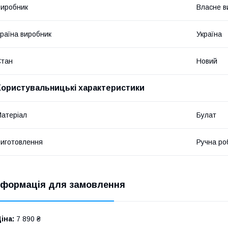
иробник
Власне в
раїна виробник
Україна
Стан
Новий
Користувальницькі характеристики
атеріал
Булат
иготовлення
Ручна ро
нформація для замовлення
іна:
7 890 ₴