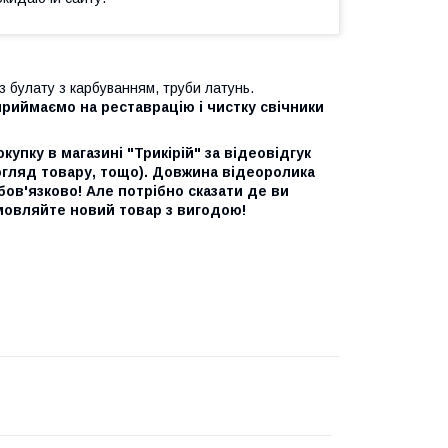
з булату з карбуванням, труби латунь.
приймаємо на реставрацію і чистку свічники
упку в магазині "Трикірій" за відеовідгук
 огляд товару, тощо). Довжина відеоролика
бов'язково! Але потрібно сказати де ви
амовляйте новий товар з вигодою!