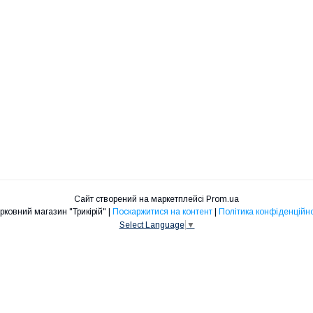
Сайт створений на маркетплейсі
Prom.ua
Церковний магазин "Трикірій" |
Поскаржитися на контент
|
Політика конфіденційно
Select Language
▼