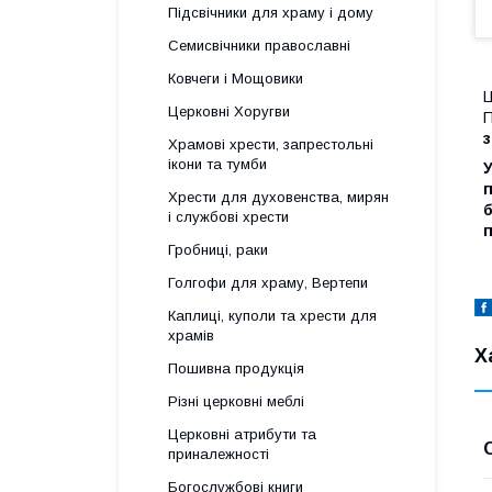
Підсвічники для храму і дому
Семисвічники православні
Ковчеги і Мощовики
Ц
Церковні Хоругви
П
з
Храмові хрести, запрестольні
ікони та тумби
У
п
Хрести для духовенства, мирян
б
і службові хрести
п
Гробниці, раки
Голгофи для храму, Вертепи
Каплиці, куполи та хрести для
храмів
Х
Пошивна продукція
Різні церковні меблі
Церковні атрибути та
приналежності
Богослужбові книги