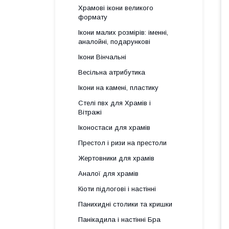
Храмові ікони великого
формату
Ікони малих розмірів: іменні,
аналойні, подарункові
Ікони Вінчальні
Весільна атрибутика
Ікони на камені, пластику
Стелі пвх для Храмів і
Вітражі
Іконостаси для храмів
Престол і ризи на престоли
Жертовники для храмів
Аналої для храмів
Кіоти підлогові і настінні
Панихидні столики та кришки
Панікадила і настінні Бра