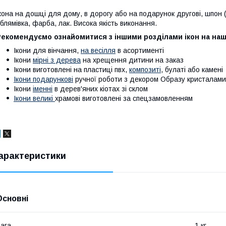
кона на дошці для дому, в дорогу або на подарунок другові, шпон 
блямівка, фарба, лак. Висока якість виконання.
Рекомендуємо ознайомитися з іншими розділами ікон на наш
Ікони для вінчання,
на весілля
в асортименті
Ікони
мірні з дерева
на хрещення дитини на заказ
Ікони виготовлені на пластиці пвх,
композиті
, булаті або камені
Ікони подарункові
ручної роботи з декором Образу кристалами
Ікони
іменні
в дерев'яних кіотах зі склом
Ікони великі
храмові виготовлені за спецзамовленням
арактеристики
Основні
ага
1 кг