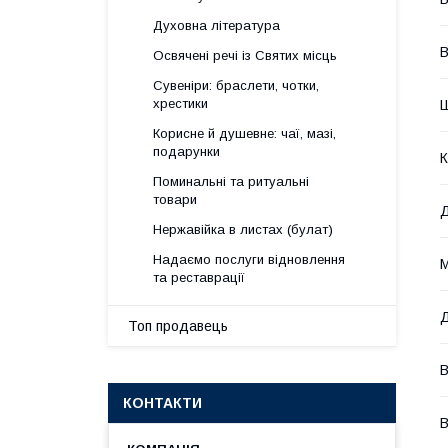
Духовна література
В
Освячені речі із Святих місць
Сувеніри: браслети, чотки,
хрестики
Корисне й душевне: чаї, мазі,
подарунки
К
Поминальні та ритуальні
товари
Нержавійка в листах (булат)
Надаємо послуги відновлення
М
та реставрації
Д
Топ продавець
В
КОНТАКТИ
В