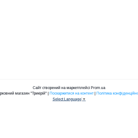
Сайт створений на маркетплейсі
Prom.ua
Церковний магазин "Трикірій" |
Поскаржитися на контент
|
Політика конфіденційно
Select Language
▼