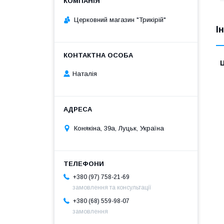
Церковний магазин "Трикірій"
І
Ц
Наталія
Конякіна, 39а, Луцьк, Україна
+380 (97) 758-21-69
замовлення та консультації
+380 (68) 559-98-07
замовлення