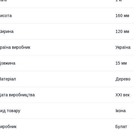
исота
160 мм
Ширина
120 мм
раїна виробник
Україна
Довжина
15 мм
атеріал
Дерево
ата виробництва
XXI век
ид товару
Ікона
иробник
Булат