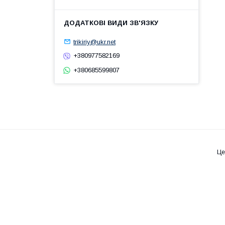
trikiriy@ukr.net
+380977582169
+380685599807