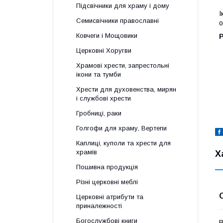
Підсвічники для храму і дому
І
Семисвічники православні
о
Ковчеги і Мощовики
Церковні Хоругви
Храмові хрести, запрестольні
ікони та тумби
Хрести для духовенства, мирян
і службові хрести
Гробниці, раки
Голгофи для храму, Вертепи
Каплиці, куполи та хрести для
храмів
Х
Пошивна продукція
Різні церковні меблі
Церковні атрибути та
приналежності
Богослужбові книги
В