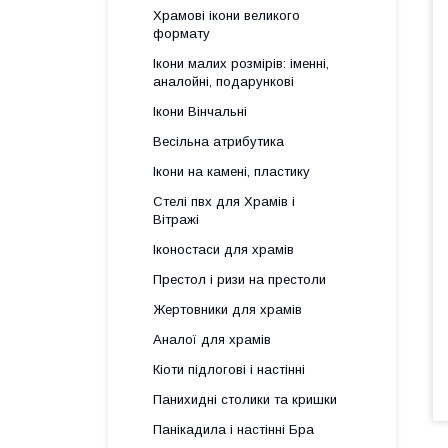
Храмові ікони великого
формату
Ікони малих розмірів: іменні,
аналойні, подарункові
Ікони Вінчальні
Весільна атрибутика
Ікони на камені, пластику
Стелі пвх для Храмів і
Вітражі
Іконостаси для храмів
Престол і ризи на престоли
Жертовники для храмів
Аналої для храмів
Кіоти підлогові і настінні
Панихидні столики та кришки
Панікадила і настінні Бра