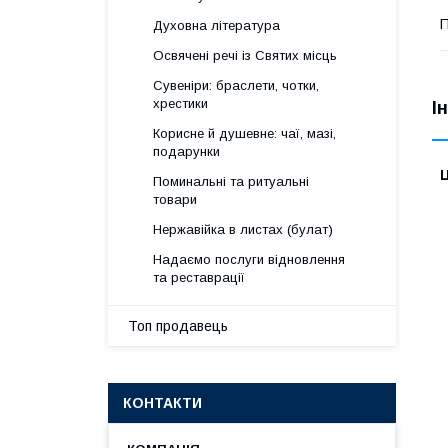
П
Духовна література
Освячені речі із Святих місць
Сувеніри: браслети, чотки,
хрестики
І
Корисне й душевне: чаї, мазі,
подарунки
Ц
Поминальні та ритуальні
товари
Нержавійка в листах (булат)
Надаємо послуги відновлення
та реставрації
Топ продавець
КОНТАКТИ