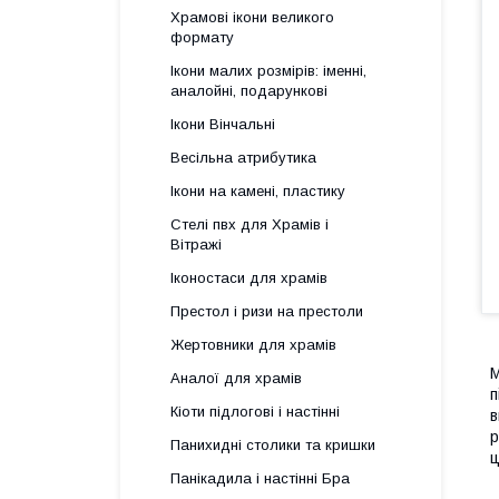
Храмові ікони великого
формату
Ікони малих розмірів: іменні,
аналойні, подарункові
Ікони Вінчальні
Весільна атрибутика
Ікони на камені, пластику
Стелі пвх для Храмів і
Вітражі
Іконостаси для храмів
Престол і ризи на престоли
Жертовники для храмів
М
Аналої для храмів
п
Кіоти підлогові і настінні
в
р
Панихидні столики та кришки
ц
Панікадила і настінні Бра