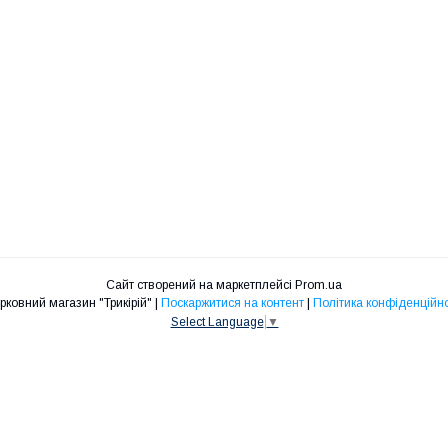
Сайт створений на маркетплейсі
Prom.ua
Церковний магазин "Трикірій" |
Поскаржитися на контент
|
Політика конфіденційно
Select Language
▼