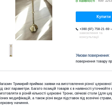
В наявності
Код:
3253
Купити
+380 (97) 758-21-69
замовлення та
консультації
повернення товару п
агазин Трикирий приймає заявки на виготовлення різної церковної
ід свої параметри. Багато позицій товарів є в наявності уточнюйт
иготовляти в різній кількості церковні Трони, свічкові столи (для це
ізних модифікацій, а також різні види підставок під всенічні страви
ерковну начиння.