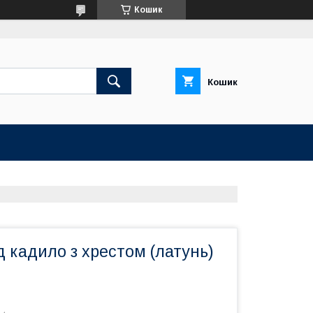
Кошик
Кошик
д кадило з хрестом (латунь)