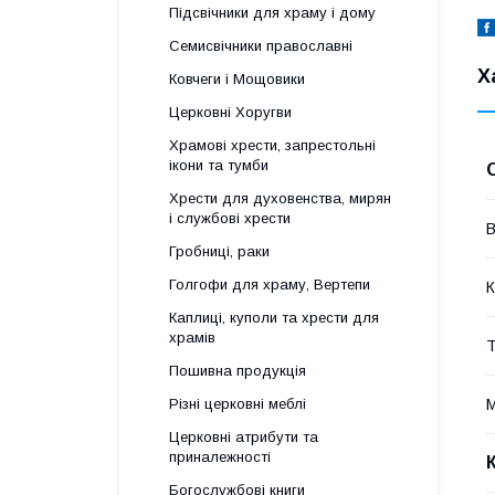
Підсвічники для храму і дому
Семисвічники православні
Х
Ковчеги і Мощовики
Церковні Хоругви
Храмові хрести, запрестольні
ікони та тумби
Хрести для духовенства, мирян
і службові хрести
В
Гробниці, раки
Голгофи для храму, Вертепи
К
Каплиці, куполи та хрести для
храмів
Т
Пошивна продукція
М
Різні церковні меблі
Церковні атрибути та
приналежності
Богослужбові книги