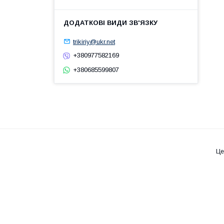
trikiriy@ukr.net
+380977582169
+380685599807