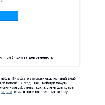
-tv
ротягом 14 днів
за домовленістю
 меблів. Ви можете замовити ексклюзивний виріб
е цей момент. Сьогодні наші майстри можуть
рковних лавок), стільці, крісла, лавки для храмів
,
кадила
, семисвічники напрестольні та іншу