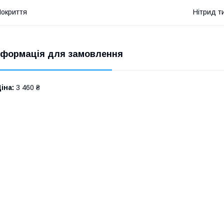
окриття
Нітрид т
нформація для замовлення
іна:
3 460 ₴