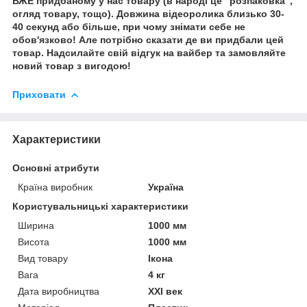
ВЖЕ придбаному у нас товару (в народі це "розпаковка",
огляд товару, тощо). Довжина відеоролика близько 30-
40 секунд або більше, при чому знімати себе не
обов'язково! Але потрібно сказати де ви придбали цей
товар. Надсилайте свій відгук на вайбер та замовляйте
новий товар з вигодою!
Приховати
Характеристики
Основні атрибути
Країна виробник
Україна
Користувальницькі характеристики
Ширина
1000 мм
Висота
1000 мм
Вид товару
Ікона
Вага
4 кг
Дата виробництва
XXI век