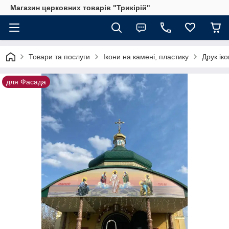
Магазин церковних товарів "Трикірій"
Товари та послуги
Ікони на камені, пластику
Друк ік
для Фасада