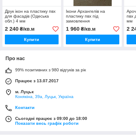
Друк ікон на пластику пвх
Ікони Архангелів на
Ароч
для фасадів (Одеська
пластику пвх під
пвх 
обл.) 4 мм
замовлення
мм
2 240
1 960
2 2
₴/кв.м
₴/кв.м
Купити
Купити
Про нас
99% позитивних з 980 відгуків за рік
Працює з 13.07.2017
м. Луцьк
Конякіна, 39а, Луцьк, Україна
Контакти
Сьогодні працює з 09:00 до 18:00
Показати весь графік роботи