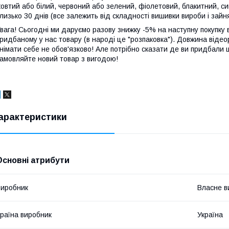
овтий або білий, червоний або зелений, фіолетовий, блакитний, си
лизько 30 днів (все залежить від складності вишивки вироби і зайня
вага! Сьогодні ми даруємо разову знижку -5% на наступну покупку в
ридбаному у нас товару (в народі це "розпаковка"). Довжина відео
німати себе не обов'язково! Але потрібно сказати де ви придбали 
амовляйте новий товар з вигодою!
арактеристики
Основні атрибути
иробник
Власне в
раїна виробник
Україна