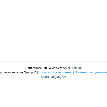
Сайт створений на маркетплейсі
Prom.ua
Церковний магазин "Трикірій" |
Поскаржитися на контент
|
Політика конфіденційно
Select Language
▼