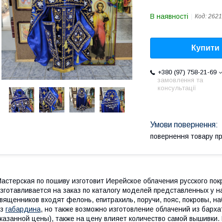
В наявності
Код:
2621
Купити
+380 (97) 758-21-69
замовлення та
консультації
повернення товару п
астерская по пошиву изготовит Иерейское облачения русского по
зготавливается на заказ по каталогу моделей представленных у н
вященников входят фелонь, епитрахиль, поручи, пояс, покровы, н
из
габардина
, но также возможно изготовление облачений из барха
казанной цены), также на цену влияет количество самой вышивки. 