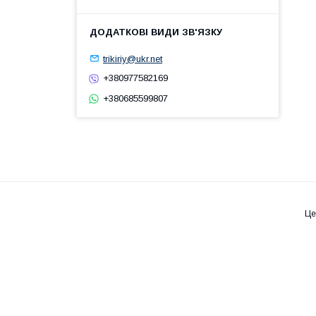
trikiriy@ukr.net
+380977582169
+380685599807