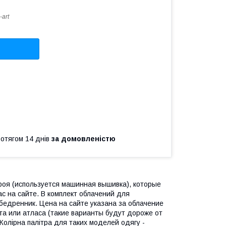
-art
ротягом 14 днів
за домовленістю
кроя (используется машинная вышивка), которые
ас на сайте. В комплект облачений для
абедренник. Цена на сайте указана за облачение
та или атласа (такие варианты будут дороже от
Колірна палітра для таких моделей одягу -