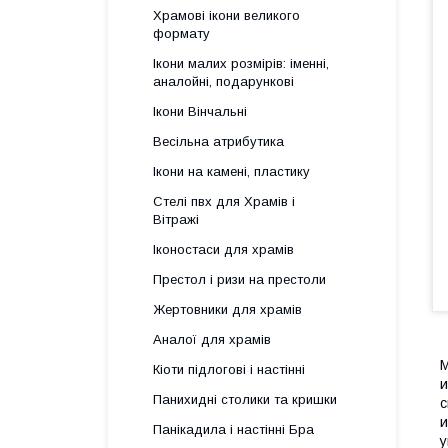
Храмові ікони великого
формату
Ікони малих розмірів: іменні,
аналойні, подарункові
Ікони Вінчальні
Весільна атрибутика
Ікони на камені, пластику
Стелі пвх для Храмів і
Вітражі
Іконостаси для храмів
Престол і ризи на престоли
Жертовники для храмів
Аналої для храмів
М
Кіоти підлогові і настінні
и
Панихидні столики та кришки
с
Панікадила і настінні Бра
у