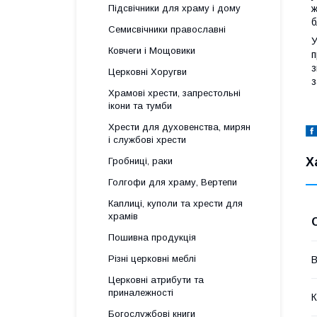
ж
Підсвічники для храму і дому
б
Семисвічники православні
У
Ковчеги і Мощовики
п
з
Церковні Хоругви
з
Храмові хрести, запрестольні
ікони та тумби
Хрести для духовенства, мирян
і службові хрести
Х
Гробниці, раки
Голгофи для храму, Вертепи
Каплиці, куполи та хрести для
храмів
Пошивна продукція
Різні церковні меблі
В
Церковні атрибути та
приналежності
К
Богослужбові книги