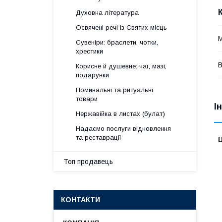
Духовна література
Освячені речі із Святих місць
М
Сувеніри: браслети, чотки,
хрестики
Корисне й душевне: чаї, мазі,
подарунки
Поминальні та ритуальні
товари
І
Нержавійка в листах (булат)
Надаємо послуги відновлення
та реставрації
Ц
Топ продавець
КОНТАКТИ