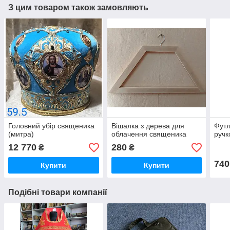
З цим товаром також замовляють
Головний убір священика
Вішалка з дерева для
Футл
(митра)
облачення священика
ручк
12 770
280
₴
₴
740
Купити
Купити
Подібні товари компанії