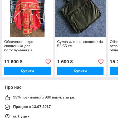
Облачення, одяг
Сумка для риз священиків
Обла
священика для
52*55 см
атла
богослужіння (із
обла
габардину), розмір 52,
(роз
довжина 150 см
11 600
1 600
15 
₴
₴
Купити
Купити
Про нас
99% позитивних з 980 відгуків за рік
Працює з 13.07.2017
м. Луцьк