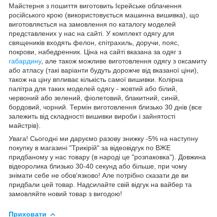
Майстерня з пошиття виготовить Ієрейське облачення
російського крою (використовується машинна вишивка), що
виготовляється на замовлення по каталогу моделей
представлених у нас на сайті. У комплект одягу для
священиків входять фелон, єпітрахиль, доручи, пояс,
покрови, набедренник. Ціна на сайті вказана за одяг з
габардину
, але також можливе виготовлення одягу з оксамиту
або атласу (такі варіанти будуть дорожче від вказаної ціни),
також на ціну впливає кількість самої вишивки. Колірна
палітра для таких моделей одягу - жовтий або білий,
червоний або зелений, фіолетовий, блакитний, синій,
бордовий, чорний. Термін виготовлення близько 30 днів (все
залежить від складності вишивки вироби і зайнятості
майстрів).
Увага! Сьогодні ми даруємо разову знижку -5% на наступну
покупку в магазині "Трикірій" за відеовідгук по ВЖЕ
придбаному у нас товару (в народі це "розпаковка"). Довжина
відеоролика близько 30-40 секунд або більше, при чому
знімати себе не обов'язково! Але потрібно сказати де ви
придбали цей товар. Надсилайте свій відгук на вайбер та
замовляйте новий товар з вигодою!
Приховати