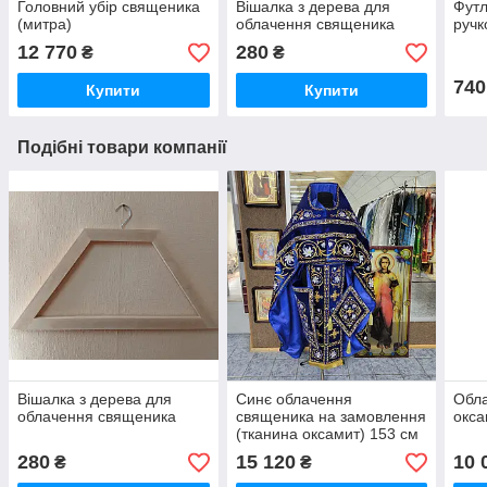
Головний убір священика
Вішалка з дерева для
Футл
(митра)
облачення священика
ручк
12 770
280
₴
₴
740
Купити
Купити
Подібні товари компанії
Вішалка з дерева для
Синє облачення
Обла
облачення священика
священика на замовлення
окса
(тканина оксамит) 153 см
280
15 120
10 
₴
₴