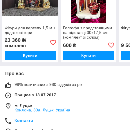
Фігури для вертепу 1,5 м +
Голгофа з предстоящими
Фігу
додаткові гори
на підставці 30х17,5 см
(комплект зі склом)
23 360
₴/
600
9 5
₴
комплект
Купити
Купити
Про нас
99% позитивних з 980 відгуків за рік
Працює з 13.07.2017
м. Луцьк
Конякіна, 39а, Луцьк, Україна
Контакти