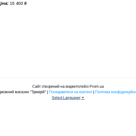
іна:
16 400 ₴
Сайт створений на маркетплейсі
Prom.ua
Церковний магазин "Трикірій" |
Поскаржитися на контент
|
Політика конфіденційно
Select Language
▼