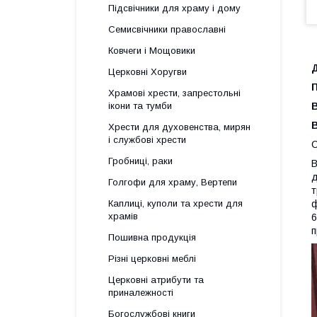
Підсвічники для храму і дому
Семисвічники православні
Ковчеги і Мощовики
Д
Церковні Хоругви
Храмові хрести, запрестольні
В
ікони та тумби
В
Хрести для духовенства, мирян
і службові хрести
С
Гробниці, раки
В
д
Голгофи для храму, Вертепи
т
ф
Каплиці, куполи та хрести для
храмів
6
п
Пошивна продукція
Різні церковні меблі
Церковні атрибути та
приналежності
Богослужбові книги