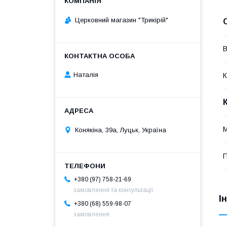
Церковний магазин "Трикірій"
В
Наталія
К
М
Конякіна, 39а, Луцьк, Україна
П
+380 (97) 758-21-69
замовлення та консультації
І
+380 (68) 559-98-07
замовлення