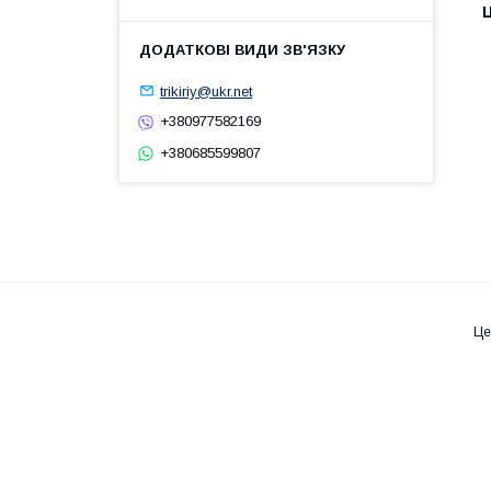
Ц
trikiriy@ukr.net
+380977582169
+380685599807