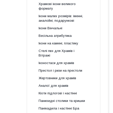
Храмові ікони великого
формату
Ікони малих розмірів: іменні,
аналойні, подарункові
Ікони Вінчальні
Весільна атрибутика
Ікони на камені, пластику
Стелі пвх для Храмів і
Вітражі
Іконостаси для храмів
Престол і ризи на престоли
Жертовники для храмів
Аналої для храмів
Кіоти підлогові і настінні
Панихидні столики та кришки
Панікадила і настінні Бра