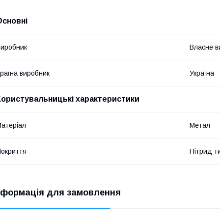
Основні
иробник
Власне в
раїна виробник
Україна
Користувальницькі характеристики
атеріал
Метал
окриття
Нітрид т
нформація для замовлення