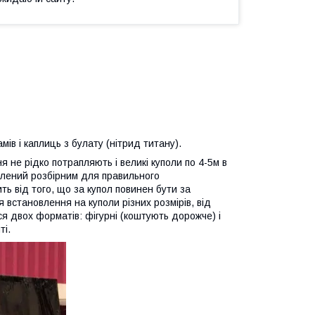
ів і каплиць з булату (нітрид титану).
я не рідко потрапляють і великі куполи по 4-5м в
овлений розбірним для правильного
ь від того, що за купол повинен бути за
 встановлення на куполи різних розмірів, від
ся двох форматів: фігурні (коштують дорожче) і
ті.