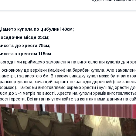
іаметр купола по цибулині 40см;
Посадочне місце 25см;
исота до хреста 75см;
исота з хрестом 115см
.
ьогодні ми приймаємо замовлення на виготовлення куполів для храм
 основному це верхівки (маківки) на барабан купола. Але замовленн
іаметрі, і за висотою 6м. В такому випадку купол може бути вигот
ранспортування, хоча цей варіант не завжди доречний (все залежит
ормою). Також ми виготовляємо окремо хрести і кулі під хрести для
0см до 3-4 метрів по висоті. Хрести на куполи храмів виготовляють
рості хрести. Всі питання уточнюйте за контактними даними на сай