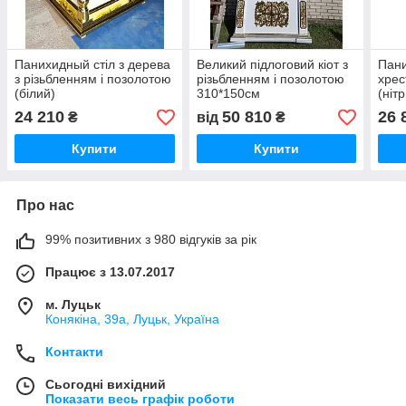
Панихидный стіл з дерева
Великий підлоговий кіот з
Пани
з різьбленням і позолотою
різьбленням і позолотою
хрес
(білий)
310*150см
(ніт
24 210
50 810
26 
₴
від
₴
Купити
Купити
Про нас
99% позитивних з 980 відгуків за рік
Працює з 13.07.2017
м. Луцьк
Конякіна, 39а, Луцьк, Україна
Контакти
Сьогодні вихідний
Показати весь графік роботи