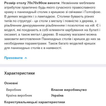
Розмір столу 70х70х90см висоти
. Незмінним меблевим
атрибутом практично будь-якого сучасного православного
храму є панихидный столик з кришкою зі свічками і Голгофою.
В деяких моделях і з лампадкою. Столики бувають різних
типів по структурі - це столи з металу і повністю з дерева, з
різьбленим декоруванням різьбленням і позолотою на ній. Є і
моделі, які поєднають в собі елементи карбування на булаті і
оксамит, а також метал і дерево. В нашому магазині можна
замовити виготовлення Панихидных столів і кришок до них за
необхідними параметрами. Також багато моделей кришок
для панихидных столів є в наявності.
Приховати
Характеристики
Основні
Виробник
Власне виробництво
Країна виробник
Україна
Користувальницькі характеристики