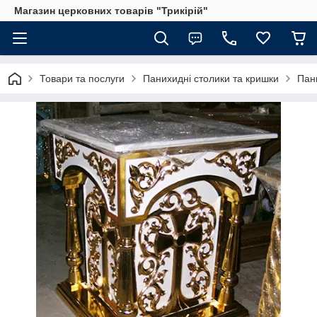
Магазин церковних товарів "Трикірій"
Товари та послуги
Панихидні столики та кришки
Пан