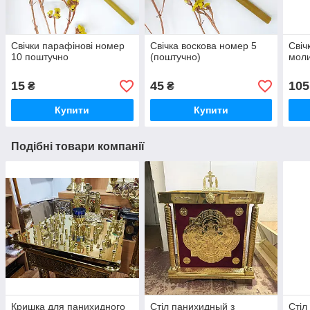
Свічки парафінові номер
Свічка воскова номер 5
Свіч
10 поштучно
(поштучно)
мол
15
45
105
₴
₴
Купити
Купити
Подібні товари компанії
Кришка для панихидного
Стіл панихидный з
Стіл