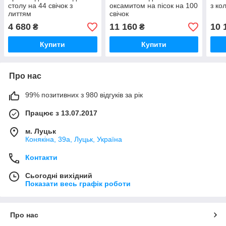
столу на 44 свічок з
оксамитом на пісок на 100
з ко
литтям
свічок
4 680
11 160
10 
₴
₴
Купити
Купити
Про нас
99% позитивних з 980 відгуків за рік
Працює з 13.07.2017
м. Луцьк
Конякіна, 39а, Луцьк, Україна
Контакти
Сьогодні вихідний
Показати весь графік роботи
Про нас