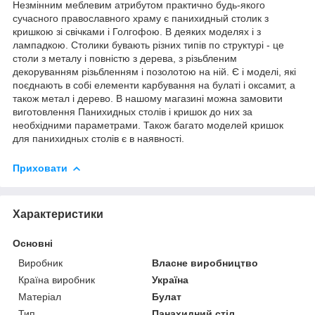
Незмінним меблевим атрибутом практично будь-якого
сучасного православного храму є панихидный столик з
кришкою зі свічками і Голгофою. В деяких моделях і з
лампадкою. Столики бувають різних типів по структурі - це
столи з металу і повністю з дерева, з різьбленим
декоруванням різьбленням і позолотою на ній. Є і моделі, які
поєднають в собі елементи карбування на булаті і оксамит, а
також метал і дерево. В нашому магазині можна замовити
виготовлення Панихидных столів і кришок до них за
необхідними параметрами. Також багато моделей кришок
для панихидных столів є в наявності.
Приховати
Характеристики
Основні
Виробник
Власне виробництво
Країна виробник
Україна
Матеріал
Булат
Тип
Панахидний стіл