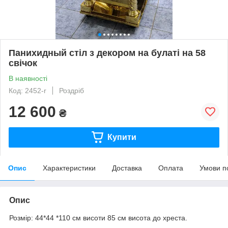
Панихидный стіл з декором на булаті на 58
свічок
В наявності
Код: 2452-r
Роздріб
12 600
₴
Купити
Опис
Характеристики
Доставка
Оплата
Умови п
Опис
Розмір: 44*44 *110 см висоти 85 см висота до хреста.