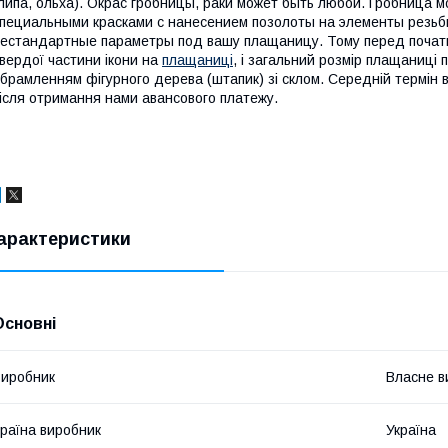
липа, ольха). Окрас гробницы, раки может быть любой. Гробница 
пециальными красками с нанесением позолоты на элементы резьб
естандартные параметры под вашу плащаницу. Тому перед початко
вердої частини ікони на
плащаниці
, і загальний розмір плащаниці 
брамленням фігурного дерева (штапик) зі склом. Середній термін 
ісля отримання нами авансового платежу.
арактеристики
Основні
иробник
Власне в
раїна виробник
Україна