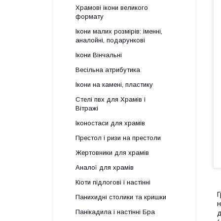
Храмові ікони великого
формату
Ікони малих розмірів: іменні,
аналойні, подарункові
Ікони Вінчальні
Весільна атрибутика
Ікони на камені, пластику
Стелі пвх для Храмів і
Вітражі
Іконостаси для храмів
Престол і ризи на престоли
Жертовники для храмів
Аналої для храмів
Кіоти підлогові і настінні
Г
Панихидні столики та кришки
н
Панікадила і настінні Бра
д