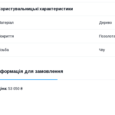
Користувальницькі характеристики
атеріал
Дерево
окриття
Позолот
ізьба
Чпу
нформація для замовлення
іна:
53 050 ₴