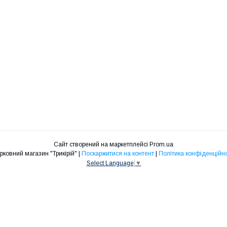
Сайт створений на маркетплейсі
Prom.ua
Церковний магазин "Трикірій" |
Поскаржитися на контент
|
Політика конфіденційно
Select Language
▼