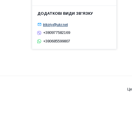
trikiriy@ukr.net
+380977582169
+380685599807