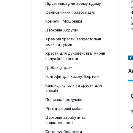
(
Підсвічники для храму і дому
с
н
Семисвічники православні
т
Ковчеги і Мощовики
о
п
Церковні Хоругви
Храмові хрести, запрестольні
ікони та тумби
Хрести для духовенства, мирян
і службові хрести
Гробниці, раки
Х
Голгофи для храму, Вертепи
Каплиці, куполи та хрести для
храмів
Пошивна продукція
Різні церковні меблі
В
Церковні атрибути та
приналежності
К
Богослужбові книги