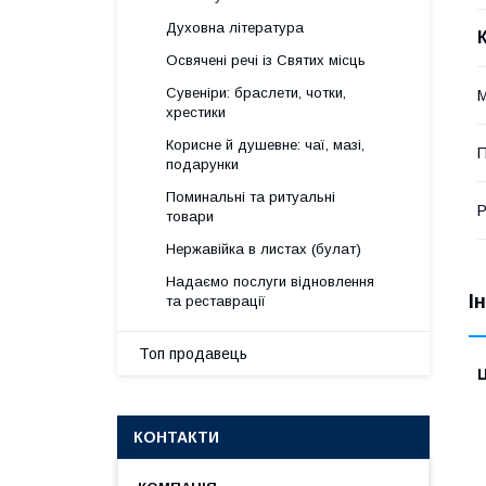
Духовна література
Освячені речі із Святих місць
Сувеніри: браслети, чотки,
М
хрестики
Корисне й душевне: чаї, мазі,
П
подарунки
Поминальні та ритуальні
Р
товари
Нержавійка в листах (булат)
Надаємо послуги відновлення
І
та реставрації
Топ продавець
Ц
КОНТАКТИ