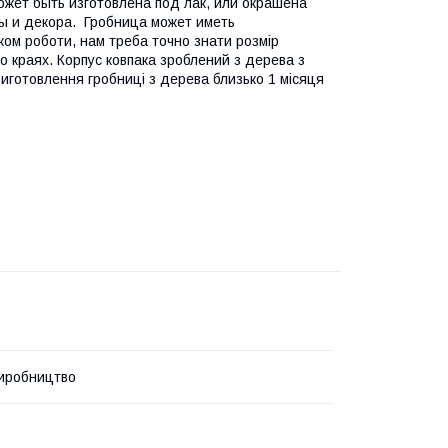
может быть изготовлена под лак, или окрашена
ы и декора. Гробница может иметь
м роботи, нам треба точно знати розмір
по краях. Корпус ковпака зроблений з дерева з
виготовлення гробниці з дерева близько 1 місяця
иробництво