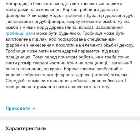
Богородиці в більшості випадків виготовляються нашими
майстрами на замовлення. Каркас гробниці з дерева з
фанерою. У випадку моделі гробниці з Дуба, це деревина дуб
і шпонована під дуб фанера, зверху елементи різьби. Ручна
різьба з м'яких порід дерева (липа, вільха). Забарвлення
гробниці, раки
може бути будь-якою. Гробниця може бути
виготовлена під лак, або пофарбована спеціальними
фарбами з нанесенням позолоти на елементи різьби і декору.
Гробниця може мати нестандартні параметри під вашу
плащаницю. Тому перед початком роботи, нам треба точно
знати розмір твердої частини ікони на плащаниці, і загальний
розмір плащаниці по краях. Корпус ковпака зроблений з
дерева з обрамленням фігурного дерева (штапик) зі склом.
Середній термін виготовлення гробниці з дерева близько 1
місяця після отримання нами авансового платежу.
Приховати
Характеристики