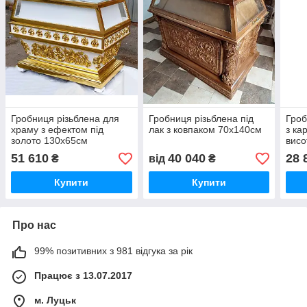
Гробниця різьблена для
Гробниця різьблена під
Гроб
храму з ефектом під
лак з ковпаком 70х140см
з ка
золото 130х65см
висо
51 610
40 040
28 
₴
від
₴
Купити
Купити
Про нас
99% позитивних з 981 відгука за рік
Працює з 13.07.2017
м. Луцьк