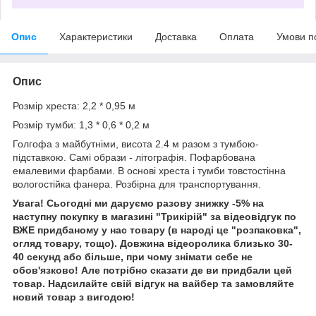
Опис
Характеристики
Доставка
Оплата
Умови п
Опис
Розмір хреста: 2,2 * 0,95 м
Розмір тумби: 1,3 * 0,6 * 0,2 м
Голгофа з майбутніми, висота 2.4 м разом з тумбою-
підставкою. Самі образи - літографія. Пофарбована
емалевими фарбами. В основі хреста і тумби товстостінна
вологостійка фанера. Розбірна для транспортування.
Увага! Сьогодні ми даруємо разову знижку -5% на
наступну покупку в магазині "Трикірій" за відеовідгук по
ВЖЕ придбаному у нас товару (в народі це "розпаковка",
огляд товару, тощо). Довжина відеоролика близько 30-
40 секунд або більше, при чому знімати себе не
обов'язково! Але потрібно сказати де ви придбали цей
товар. Надсилайте свій відгук на вайбер та замовляйте
новий товар з вигодою!