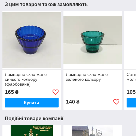
З цим товаром також замовляють
Лампадне скло мале
Лампадне скло мале
Свіч
синього кольору
зеленого кольору
мол
(фарбоване)
165
105
₴
140
₴
Купити
Подібні товари компанії