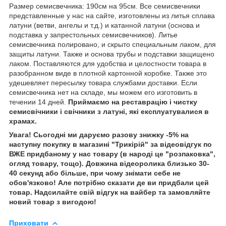
Размер семисвечника: 190см на 95см. Все семисвечники
представленные у нас на сайте, изготовлены из литья сплава
латуни (ветви, ангелы и т.д.) и катанной латуни (основа и
подставка у запрестольных семисвечников). Литье
семисвечника полировано, и скрыто специальным лаком, для
защиты латуни. Также и основа трубы и подставки защищено
лаком. Поставляются для удобства и целостности товара в
разобранном виде в плотной картонной коробке. Также это
удешевляет пересылку товара службами доставки. Если
семисвечника нет на складе, мы можем его изготовить в
течении 14 дней.
Приймаємо на реставрацію і чистку
семисвічники і свічники з латуні, які експлуатувалися в
храмах.
Увага! Сьогодні ми даруємо разову знижку -5% на
наступну покупку в магазині "Трикірій" за відеовідгук по
ВЖЕ придбаному у нас товару (в народі це "розпаковка",
огляд товару, тощо). Довжина відеоролика близько 30-
40 секунд або більше, при чому знімати себе не
обов'язково! Але потрібно сказати де ви придбали цей
товар. Надсилайте свій відгук на вайбер та замовляйте
новий товар з вигодою!
Приховати