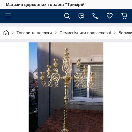
Магазин церковних товарів "Трикірій"
Товари та послуги
Семисвічники православні
Велики