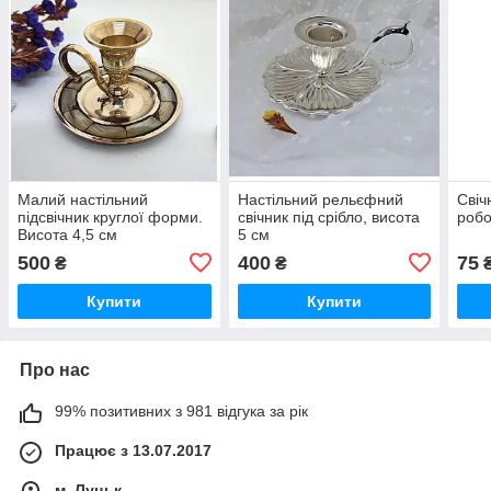
Малий настільний
Настільний рельєфний
Свіч
підсвічник круглої форми.
свічник під срібло, висота
робо
Висота 4,5 см
5 см
500
400
75
₴
₴
Купити
Купити
Про нас
99% позитивних з 981 відгука за рік
Працює з 13.07.2017
м. Луцьк