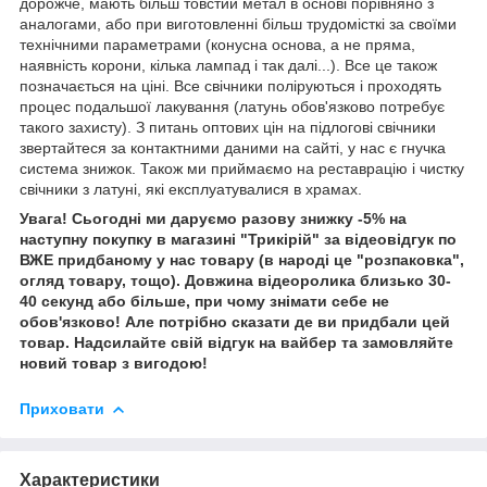
дорожче, мають більш товстий метал в основі порівняно з
аналогами, або при виготовленні більш трудомісткі за своїми
технічними параметрами (конусна основа, а не пряма,
наявність корони, кілька лампад і так далі...). Все це також
позначається на ціні. Все свічники поліруються і проходять
процес подальшої лакування (латунь обов'язково потребує
такого захисту). З питань оптових цін на підлогові свічники
звертайтеся за контактними даними на сайті, у нас є гнучка
система знижок. Також ми приймаємо на реставрацію і чистку
свічники з латуні, які експлуатувалися в храмах.
Увага! Сьогодні ми даруємо разову знижку -5% на
наступну покупку в магазині "Трикірій" за відеовідгук по
ВЖЕ придбаному у нас товару (в народі це "розпаковка",
огляд товару, тощо). Довжина відеоролика близько 30-
40 секунд або більше, при чому знімати себе не
обов'язково! Але потрібно сказати де ви придбали цей
товар. Надсилайте свій відгук на вайбер та замовляйте
новий товар з вигодою!
Приховати
Характеристики