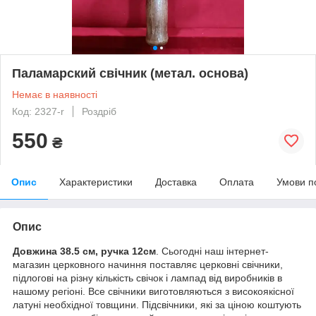
Паламарский свічник (метал. основа)
Немає в наявності
Код: 2327-r
Роздріб
550
₴
Опис
Характеристики
Доставка
Оплата
Умови п
Опис
Довжина 38.5 см, ручка 12см
. Сьогодні наш інтернет-
магазин церковного начиння поставляє церковні свічники,
підлогові на різну кількість свічок і лампад від виробників в
нашому регіоні. Все свічники виготовляються з високоякісної
латуні необхідної товщини. Підсвічники, які за ціною коштують