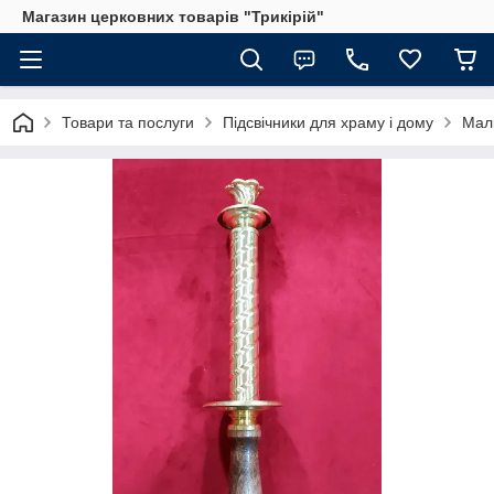
Магазин церковних товарів "Трикірій"
Товари та послуги
Підсвічники для храму і дому
Малі