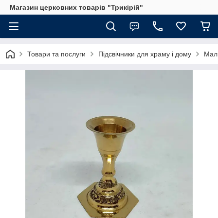
Магазин церковних товарів "Трикірій"
Товари та послуги
Підсвічники для храму і дому
Малі