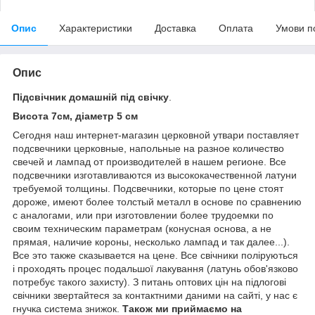
Опис
Характеристики
Доставка
Оплата
Умови п
Опис
Підсвічник домашній під свічку
.
Висота 7см, діаметр 5 см
Сегодня наш интернет-магазин церковной утвари поставляет
подсвечники церковные, напольные на разное количество
свечей и лампад от производителей в нашем регионе. Все
подсвечники изготавливаются из высококачественной латуни
требуемой толщины. Подсвечники, которые по цене стоят
дороже, имеют более толстый металл в основе по сравнению
с аналогами, или при изготовлении более трудоемки по
своим техническим параметрам (конусная основа, а не
прямая, наличие короны, несколько лампад и так далее...).
Все это также сказывается на цене. Все свічники поліруються
і проходять процес подальшої лакування (латунь обов'язково
потребує такого захисту). З питань оптових цін на підлогові
свічники звертайтеся за контактними даними на сайті, у нас є
гнучка система знижок.
Також ми приймаємо на