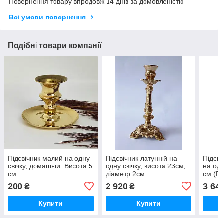
Повернення товару впродовж 14 днів за домовленістю
Всі умови повернення
Подібні товари компанії
Підсвічник малий на одну
Підсвічник латунній на
Підс
свічку, домашній. Висота 5
одну свічку, висота 23см,
на о
см
діаметр 2см
см (
200
2 920
3 6
₴
₴
Купити
Купити