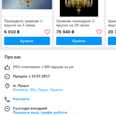
Панікадило храмове 1-
Храмове панікадило 2-
Храм
ярусне на 3 свічки
ярусне на 28 свічок
ярус
6 010
76 940
20 
₴
₴
Купити
Купити
Про нас
99% позитивних з 980 відгуків за рік
Працює з 13.07.2017
м. Луцьк
Конякіна, 39а, Луцьк, Україна
Контакти
Сьогодні вихідний
Показати весь графік роботи