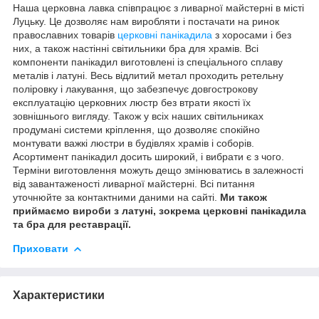
Наша церковна лавка співпрацює з ливарної майстерні в місті
Луцьку. Це дозволяє нам виробляти і постачати на ринок
православних товарів
церковні панікадила
з хоросами і без
них, а також настінні світильники бра для храмів. Всі
компоненти панікадил виготовлені із спеціального сплаву
металів і латуні. Весь відлитий метал проходить ретельну
поліровку і лакування, що забезпечує довгострокову
експлуатацію церковних люстр без втрати якості їх
зовнішнього вигляду. Також у всіх наших світильниках
продумані системи кріплення, що дозволяє спокійно
монтувати важкі люстри в будівлях храмів і соборів.
Асортимент панікадил досить широкий, і вибрати є з чого.
Терміни виготовлення можуть дещо змінюватись в залежності
від завантаженості ливарної майстерні. Всі питання
уточнюйте за контактними даними на сайті.
Ми також
приймаємо вироби з латуні, зокрема церковні панікадила
та бра для реставрації.
Приховати
Характеристики