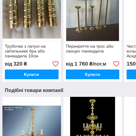
Трубочки з латуні на
Перекриття на трос або
Чист
світильники бра або
ланцюг панікадила
коль
панікадила 10см
Асид
320
1 760
150
від
₴
від
₴/пог.м
Купити
Купити
Подібні товари компанії