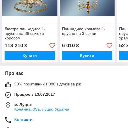
Люстра панікадило 1-
Панікадило храмове 1-
Пані
ярусне на 36 свічок з
ярусне на 3 свічки
ярус
хоросом
хра
118 210
6 010
52 
₴
₴
Купити
Купити
Про нас
99% позитивних з 980 відгуків за рік
Працює з 13.07.2017
м. Луцьк
Конякіна, 39а, Луцьк, Україна
Контакти