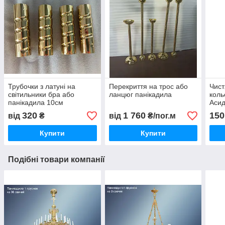
Трубочки з латуні на
Перекриття на трос або
Чист
світильники бра або
ланцюг панікадила
коль
панікадила 10см
Асид
320
1 760
150
від
₴
від
₴/пог.м
Купити
Купити
Подібні товари компанії