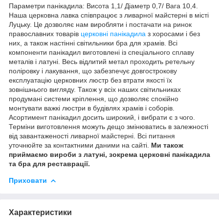
Параметри панікадила: Висота 1,1/ Діаметр 0,7/ Вага 10,4.
Наша церковна лавка співпрацює з ливарної майстерні в місті
Луцьку. Це дозволяє нам виробляти і постачати на ринок
православних товарів
церковні панікадила
з хоросами і без
них, а також настінні світильники бра для храмів. Всі
компоненти панікадил виготовлені із спеціального сплаву
металів і латуні. Весь відлитий метал проходить ретельну
поліровку і лакування, що забезпечує довгострокову
експлуатацію церковних люстр без втрати якості їх
зовнішнього вигляду. Також у всіх наших світильниках
продумані системи кріплення, що дозволяє спокійно
монтувати важкі люстри в будівлях храмів і соборів.
Асортимент панікадил досить широкий, і вибрати є з чого.
Терміни виготовлення можуть дещо змінюватись в залежності
від завантаженості ливарної майстерні. Всі питання
уточнюйте за контактними даними на сайті.
Ми також
приймаємо вироби з латуні, зокрема церковні панікадила
та бра для реставрації.
Приховати
Характеристики