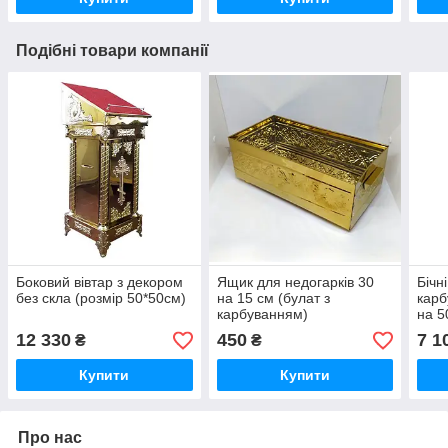
Подібні товари компанії
Боковий вівтар з декором
Ящик для недогарків 30
Бічн
без скла (розмір 50*50см)
на 15 см (булат з
карб
карбуванням)
на 5
12 330
450
7 1
₴
₴
Купити
Купити
Про нас