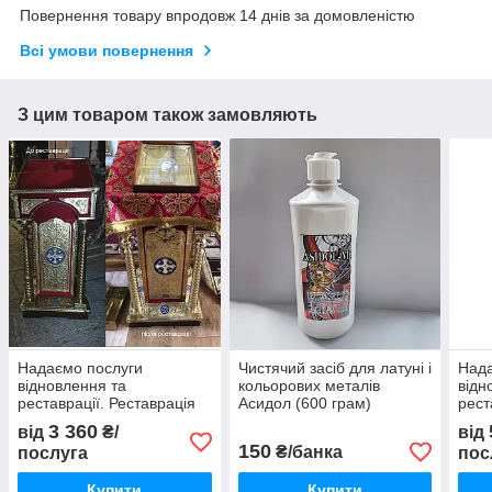
Повернення товару впродовж 14 днів за домовленістю
Всі умови повернення
З цим товаром також замовляють
Надаємо послуги
Чистячий засіб для латуні і
Нада
відновлення та
кольорових металів
відн
реставрації. Реставрація
Асидол (600 грам)
рест
бокового аналоя
церк
3 360
від
₴/
від
150
₴/банка
послуга
пос
Купити
Купити