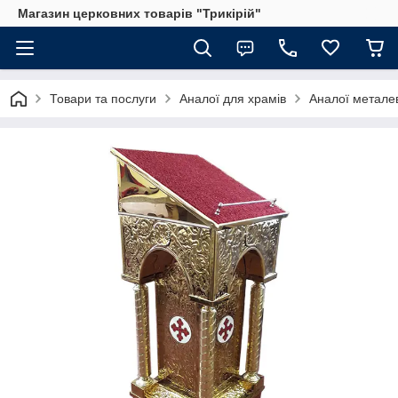
Магазин церковних товарів "Трикірій"
Товари та послуги
Аналої для храмів
Аналої металев