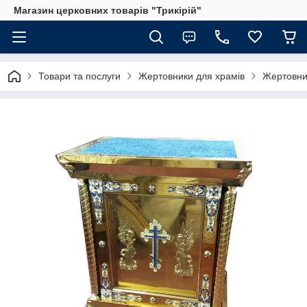
Магазин церковних товарів "Трикірій"
Товари та послуги
Жертовники для храмів
Жертовник