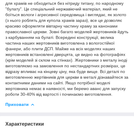
для храмів не обходиться без нітриду титану, по народному
"булату". Це спеціальний нержавіючий матеріал, який не
боїться вологи і агресивної середовища і виглядає, як золото
(з нього роблять для купола храмів зараз), все це дозволяє
красиво оформляти вівтарну частину храму за канонами
православної церкви. Зовні багато моделей жертовників йдуть
з карбуванням на булаті. Всередині конструкції, велика
частина наших жертовників виготовлена з вологостійкої
фанери, або плити ДСП. Майже на всіх моделях наших
жертовників встановлені дверцята, це видно на фотографіях
(крім моделей зі склом на стінках). Жертовники з металу іноді
виготовляємо на замовлення по нестандартних розмірах, це
відразу впливає на кінцеву ціну, яка буде вище. Всі деталі по
виготовленню жертівників для церкви в металі дізнавайтеся за
контактними даними на сайті. Якщо потрібної моделі
жертовника немає в наявності, ми беремо аванс для запуску
роботи 30-40% від вартості і починаємо виготовлення.
Приховати
Характеристики