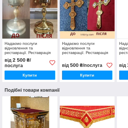
Надаємо послуги
Надаємо послуги
Нада
відновлення та
відновлення та
відн
реставрації. Реставрація
реставрації. Реставрація
рест
церковної чаші, потири на
требного латунного
Посу
2 500
від
₴/
0.5 л.
хреста
лату
500
від
₴/послуга
від
послуга
Купити
Купити
Подібні товари компанії