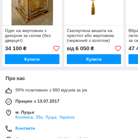
Одяг на жертовник з
Скатертина вишита на
Вбра
декором за склом (без
престол або жертовник
лити
дверцят)
(червоний з золотом)
за с
34 100
6 050
47 
₴
від
₴
Купити
Купити
Про нас
99% позитивних з 980 відгуків за рік
Працює з 13.07.2017
м. Луцьк
Конякіна, 39а, Луцьк, Україна
Контакти