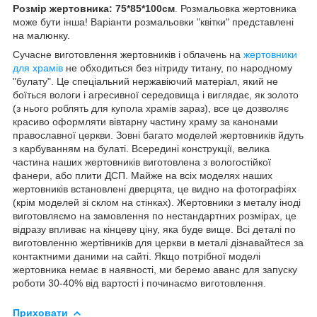
Розмір жертовника: 75*85*100см
. Розмальовка жертовника
може бути інша! Варіанти розмальовки "квітки" представлені
на малюнку.
Сучасне виготовлення жертовників і облачень на
жертовники
для храмів
не обходиться без нітриду титану, по народному
"булату". Це спеціальний нержавіючий матеріал, який не
боїться вологи і агресивної середовища і виглядає, як золото
(з нього роблять для купола храмів зараз), все це дозволяє
красиво оформляти вівтарну частину храму за канонами
православної церкви. Зовні багато моделей жертовників йдуть
з карбуванням на булаті. Всередині конструкції, велика
частина наших жертовників виготовлена з вологостійкої
фанери, або плити ДСП. Майже на всіх моделях наших
жертовників встановлені дверцята, це видно на фотографіях
(крім моделей зі склом на стінках). Жертовники з металу іноді
виготовляємо на замовлення по нестандартних розмірах, це
відразу впливає на кінцеву ціну, яка буде вище. Всі деталі по
виготовленню жертівників для церкви в металі дізнавайтеся за
контактними даними на сайті. Якщо потрібної моделі
жертовника немає в наявності, ми беремо аванс для запуску
роботи 30-40% від вартості і починаємо виготовлення.
Приховати