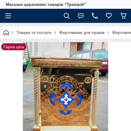
Магазин церковних товарів "Трикірій"
Товари та послуги
Жертовники для храмів
Жертовник
Гарна ціна