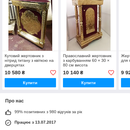
Кутовий жертовник з
Православний жертовник
Жерт
нітрид титану з квіткою на
з карбуванням 60 × 30 ×
для 
дверцятах
80 см висота
(спецзамовлення)
10 580
10 140
9 9
₴
₴
Купити
Купити
Про нас
99% позитивних з 980 відгуків за рік
Працює з 13.07.2017