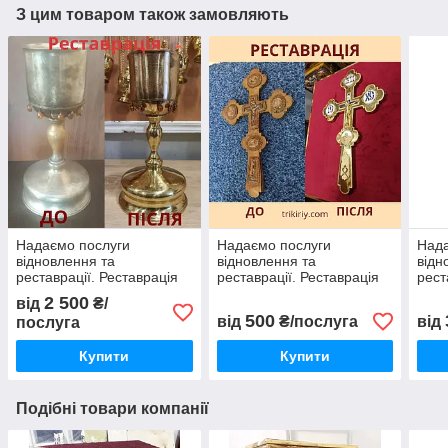
З цим товаром також замовляють
Надаємо послуги
Надаємо послуги
Нада
відновлення та
відновлення та
відн
реставрації. Реставрація
реставрації. Реставрація
рест
церковної чаші, потири на
требного латунного
Посу
2 500
від
₴/
0.5 л.
хреста
лату
500
від
₴/послуга
від
послуга
Купити
Купити
Подібні товари компанії