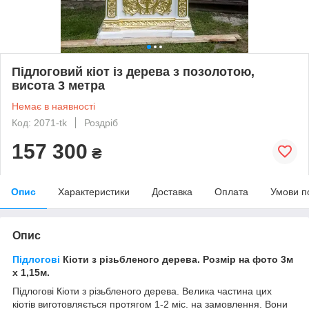
Підлоговий кіот із дерева з позолотою,
висота 3 метра
Немає в наявності
Код: 2071-tk
Роздріб
157 300
₴
Опис
Характеристики
Доставка
Оплата
Умови п
Опис
Підлогові
Кіоти
з
різьбленого
дерева
.
Розмір
на
фото
3м
х
1,15м
.
Підлогові Кіоти з різьбленого дерева. Велика частина цих
кіотів виготовляється протягом 1-2 міс. на замовлення. Вони