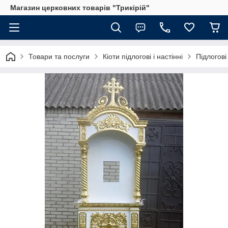
Магазин церковних товарів "Трикірій"
Товари та послуги
Кіоти підлогові і настінні
Підлогові