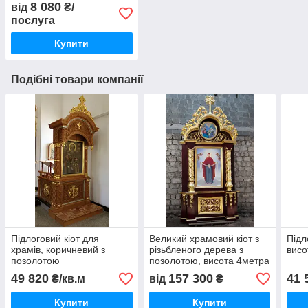
старовинних виносної
8 080
від
₴/
ікони
послуга
Купити
Подібні товари компанії
Підлоговий кіот для
Великий храмовий кіот з
Підл
храмів, коричневий з
різьбленого дерева з
висо
позолотою
позолотою, висота 4метра
49 820
157 300
41 
₴/кв.м
від
₴
Купити
Купити