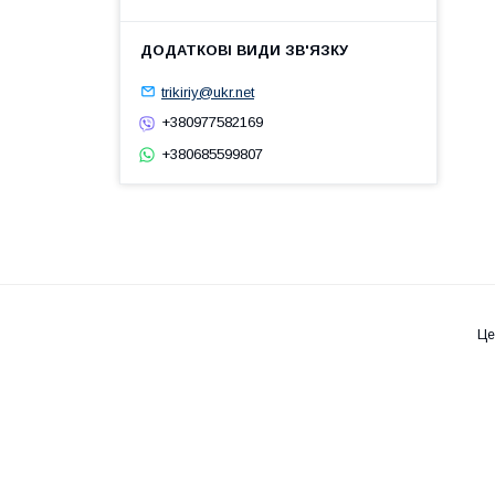
trikiriy@ukr.net
+380977582169
+380685599807