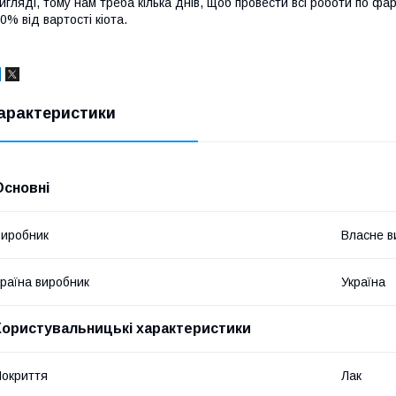
игляді, тому нам треба кілька днів, щоб провести всі роботи по ф
0% від вартості кіота.
арактеристики
Основні
иробник
Власне в
раїна виробник
Україна
Користувальницькі характеристики
окриття
Лак