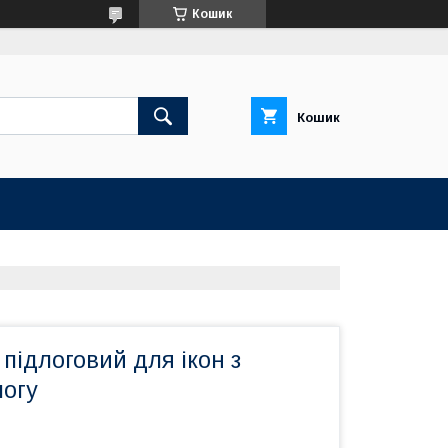
Кошик
Кошик
 підлоговий для ікон з
логу