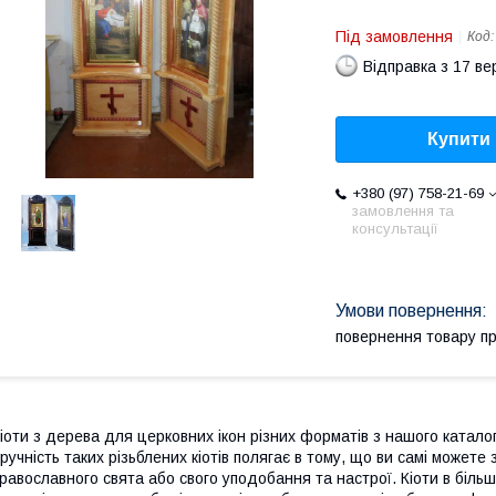
Під замовлення
Код
Відправка з 17 в
Купити
+380 (97) 758-21-69
замовлення та
консультації
повернення товару п
іоти з дерева для церковних ікон різних форматів з нашого каталог
ручність таких різьблених кіотів полягає в тому, що ви самі можете
равославного свята або свого уподобання та настрої. Кіоти в більш