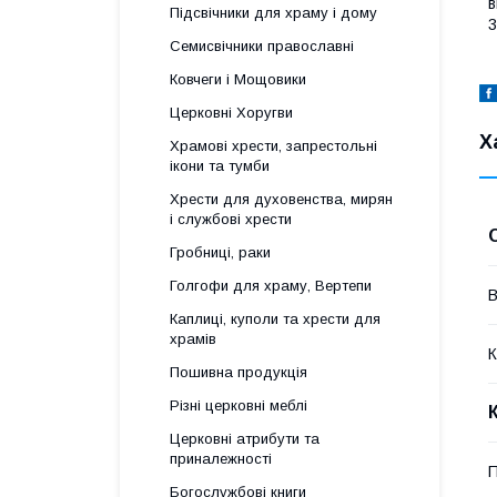
в
Підсвічники для храму і дому
3
Семисвічники православні
Ковчеги і Мощовики
Церковні Хоругви
Х
Храмові хрести, запрестольні
ікони та тумби
Хрести для духовенства, мирян
і службові хрести
Гробниці, раки
Голгофи для храму, Вертепи
В
Каплиці, куполи та хрести для
храмів
К
Пошивна продукція
Різні церковні меблі
Церковні атрибути та
приналежності
П
Богослужбові книги