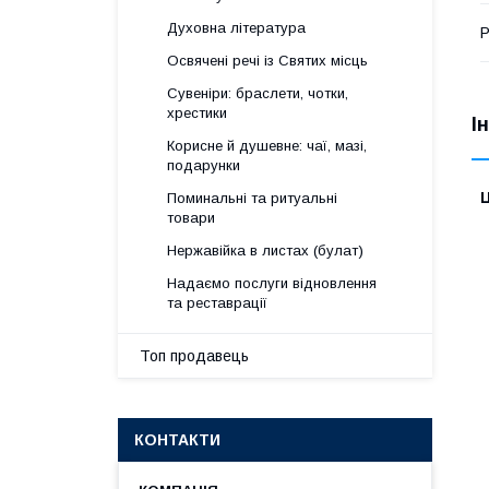
Духовна література
Р
Освячені речі із Святих місць
Сувеніри: браслети, чотки,
хрестики
І
Корисне й душевне: чаї, мазі,
подарунки
Ц
Поминальні та ритуальні
товари
Нержавійка в листах (булат)
Надаємо послуги відновлення
та реставрації
Топ продавець
КОНТАКТИ