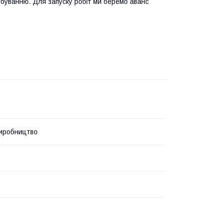
арбуванню. Для запуску робіт ми беремо аванс
иробництво