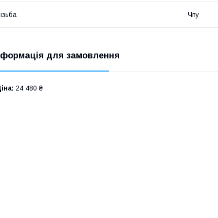
ізьба
Чпу
нформація для замовлення
іна:
24 480 ₴