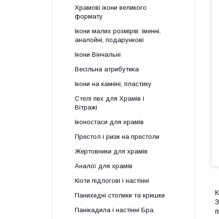
Храмові ікони великого
формату
Ікони малих розмірів: іменні,
аналойні, подарункові
Ікони Вінчальні
Весільна атрибутика
Ікони на камені, пластику
Стелі пвх для Храмів і
Вітражі
Іконостаси для храмів
Престол і ризи на престоли
Жертовники для храмів
Аналої для храмів
Кіоти підлогові і настінні
К
Панихидні столики та кришки
З
Панікадила і настінні Бра
п