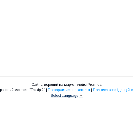
Сайт створений на маркетплейсі
Prom.ua
Церковний магазин "Трикірій" |
Поскаржитися на контент
|
Політика конфіденційно
Select Language
▼