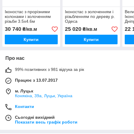
Іконостас з прорізними
Іконостас з золоченням і
Вели
колонами і золоченням
різьбленням по дереву р.
Ікон
різьби 3.5х4.6м
Одеса
Дніп
30 740
25 020
22 
₴/кв.м
₴/кв.м
Купити
Купити
Про нас
99% позитивних з 981 відгука за рік
Працює з 13.07.2017
м. Луцьк
Конякіна, 39а, Луцьк, Україна
Контакти
Сьогодні вихідний
Показати весь графік роботи