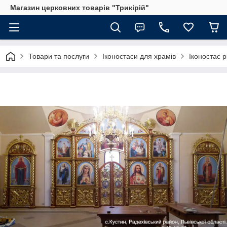
Магазин церковних товарів "Трикірій"
Товари та послуги
Іконостаси для храмів
Іконостас 