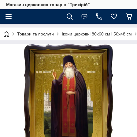
Магазин церковних товарів "Трикірій"
Товари та послуги
Ікони церковні 80х60 см і 56х48 см