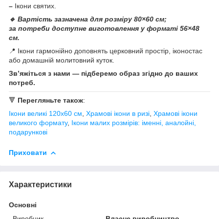
–
Ікони святих.
🔹 Вартість зазначена для розміру 80×60 см;
за потреби доступне виготовлення у форматі 56×48
см.
📍 Ікони гармонійно доповнять церковний простір, іконостас
або домашній молитовний куток.
Зв’яжіться з нами — підберемо образ згідно до ваших
потреб.
🔻
Перегляньте також
:
Ікони великі 120х60 см
,
Храмові ікони в ризі
,
Храмові ікони
великого формату
,
Ікони малих розмірів: іменні, аналойні,
подарункові
Приховати
Характеристики
Основні
Виробник
Власне виробництво