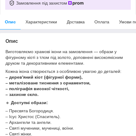
Замовлення під захистом
Опис
Характеристики
Доставка
Оплата
Умови п
Опис
Виготовляємо храмові ікони на замовлення — образи у
фігурному кіоті з тлом під золото, доповнені високоякісним
друком та декоративними елементами.
Кожна ікона створюється з особливою увагою до деталей:
– дерев'яний кіот (фігурної форми),
– металізоване тиснення з орнаментом,
– поліграфія високої чіткості,
– захисне скло.
🔹
Доступні образи:
– Пресвята Богородиця.
– Ісус Христос (Спаситель).
– Архангели та ангели.
– Святі мученики, мучениці, воїни.
– Святі жінки.