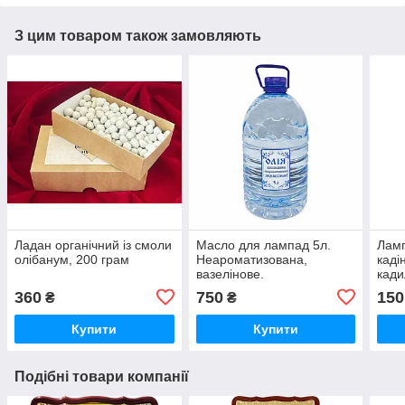
З цим товаром також замовляють
Ладан органічний із смоли
Масло для лампад 5л.
Ламп
олібанум, 200 грам
Неароматизована,
каді
вазелінове.
кади
360
750
150
₴
₴
Купити
Купити
Подібні товари компанії