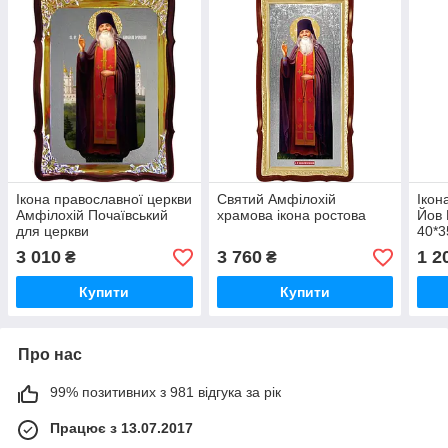
Ікона православної церкви
Святий Амфілохій
Ікон
Амфілохій Почаївський
храмова ікона ростова
Йов 
для церкви
40*
3 010
3 760
1 2
₴
₴
Купити
Купити
Про нас
99% позитивних з 981 відгука за рік
Працює з 13.07.2017