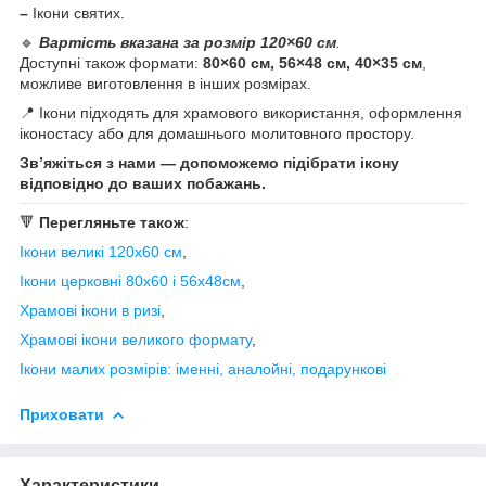
–
Ікони святих.
🔹
Вартість вказана за розмір 120×60 см
.
Доступні також формати:
80×60 см, 56×48 см, 40×35 см
,
можливе виготовлення в інших розмірах.
📍 Ікони підходять для храмового використання, оформлення
іконостасу або для домашнього молитовного простору.
Зв’яжіться з нами — допоможемо підібрати ікону
відповідно до ваших побажань.
🔻
Перегляньте також
:
Ікони великі 120х60 см
,
Ікони церковні 80х60 і 56х48см
,
Храмові ікони в ризі
,
Храмові ікони великого формату
,
Ікони малих розмірів: іменні, аналойні, подарункові
Приховати
Характеристики