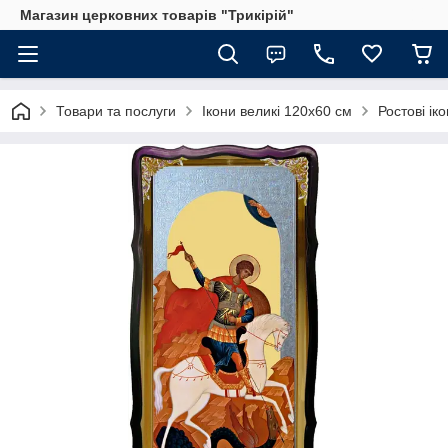
Магазин церковних товарів "Трикірій"
Товари та послуги
Ікони великі 120х60 см
Ростові іко