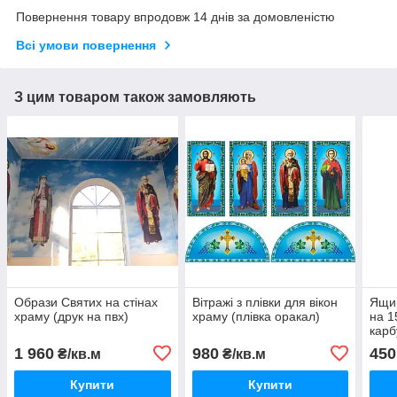
Повернення товару впродовж 14 днів за домовленістю
Всі умови повернення
З цим товаром також замовляють
Образи Святих на стінах
Вітражі з плівки для вікон
Ящик
храму (друк на пвх)
храму (плівка оракал)
на 1
карб
1 960
980
450
₴/кв.м
₴/кв.м
Купити
Купити