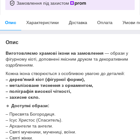
Замовлення під захистом
Опис
Характеристики
Доставка
Оплата
Умови п
Опис
Виготовляємо храмові ікони на замовлення
— образи у
фігурному кіоті, доповнені якісним друком та декоративним
оздобленням.
Кожна ікона створюється з особливою увагою до деталей:
– дерев'яний кіот (фігурної форми),
– металізоване тиснення з орнаментом,
– поліграфія високої чіткості,
– захисне скло.
🔹
Доступні образи:
– Пресвята Богородиця.
– Ісус Христос (Спаситель).
– Архангели та ангели.
– Святі мученики, мучениці, воїни.
– Святі жінки.