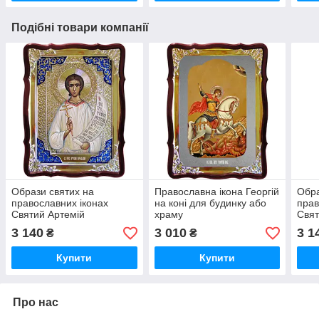
Подібні товари компанії
Образи святих на
Православна ікона Георгій
Обра
православних іконах
на коні для будинку або
прав
Святий Артемій
храму
Свя
Веркольский
3 140
3 010
3 1
₴
₴
Купити
Купити
Про нас