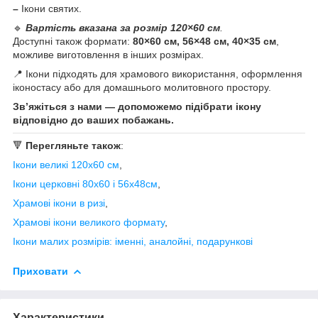
–
Ікони святих.
🔹
Вартість вказана за розмір 120×60 см
.
Доступні також формати:
80×60 см, 56×48 см, 40×35 см
,
можливе виготовлення в інших розмірах.
📍 Ікони підходять для храмового використання, оформлення
іконостасу або для домашнього молитовного простору.
Зв’яжіться з нами — допоможемо підібрати ікону
відповідно до ваших побажань.
🔻
Перегляньте також
:
Ікони великі 120х60 см
,
Ікони церковні 80х60 і 56х48см
,
Храмові ікони в ризі
,
Храмові ікони великого формату
,
Ікони малих розмірів: іменні, аналойні, подарункові
Приховати
Характеристики