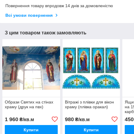
Повернення товару впродовж 14 днів за домовленістю
Всі умови повернення
З цим товаром також замовляють
Образи Святих на стінах
Вітражі з плівки для вікон
Ящик
храму (друк на пвх)
храму (плівка оракал)
на 1
карб
1 960
980
450
₴/кв.м
₴/кв.м
Купити
Купити