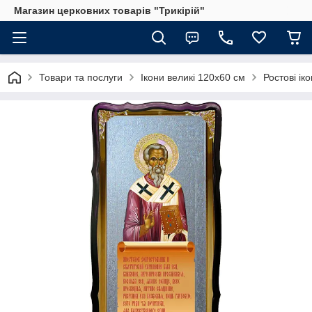
Магазин церковних товарів "Трикірій"
Товари та послуги
Ікони великі 120х60 см
Ростові іко