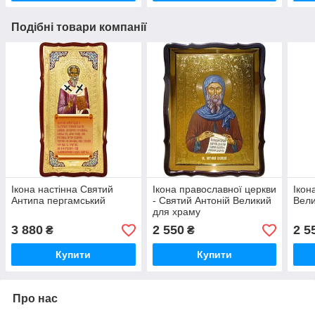
Подібні товари компанії
Ікона настінна Святий
Ікона православної церкви
Ікон
Антипа пергамський
- Святий Антоній Великий
Вели
для храму
3 880
2 550
2 5
₴
₴
Купити
Купити
Про нас