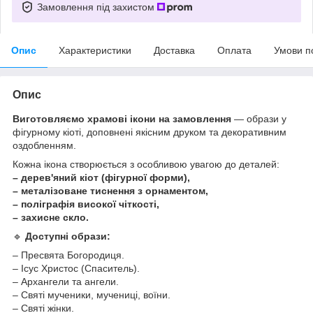
Замовлення під захистом
Опис
Характеристики
Доставка
Оплата
Умови п
Опис
Виготовляємо храмові ікони на замовлення
— образи у
фігурному кіоті, доповнені якісним друком та декоративним
оздобленням.
Кожна ікона створюється з особливою увагою до деталей:
– дерев'яний кіот (фігурної форми),
– металізоване тиснення з орнаментом,
– поліграфія високої чіткості,
– захисне скло.
🔹
Доступні образи:
– Пресвята Богородиця.
– Ісус Христос (Спаситель).
– Архангели та ангели.
– Святі мученики, мучениці, воїни.
– Святі жінки.