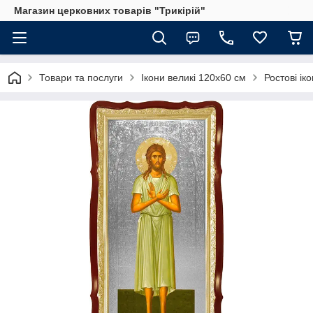
Магазин церковних товарів "Трикірій"
Товари та послуги
Ікони великі 120х60 см
Ростові іко