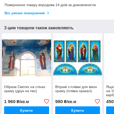
Повернення товару впродовж 14 днів за домовленістю
Всі умови повернення
З цим товаром також замовляють
Образи Святих на стінах
Вітражі з плівки для вікон
Ящик
храму (друк на пвх)
храму (плівка оракал)
на 1
карб
1 960
980
450
₴/кв.м
₴/кв.м
Купити
Купити