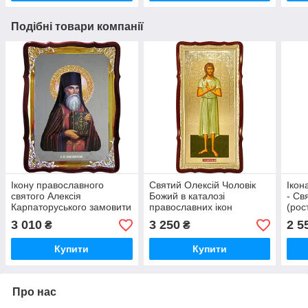
Подібні товари компанії
Ікону православного
Святий Олексій Чоловік
Ікон
святого Алексія
Божий в каталозі
- Св
Карпаторуського замовити
православних ікон
(рос
в інтернет магазині
3 010
3 250
2 5
₴
₴
Купити
Купити
Про нас