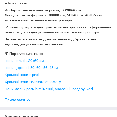
–
Ікони святих.
🔹
Вартість вказана за розмір 120×60 см
.
Доступні також формати:
80×60 см, 56×48 см, 40×35 см
,
можливе виготовлення в інших розмірах.
📍 Ікони підходять для храмового використання, оформлення
іконостасу або для домашнього молитовного простору.
Зв’яжіться з нами — допоможемо підібрати ікону
відповідно до ваших побажань.
🔻
Перегляньте також
:
Ікони великі 120х60 см
,
Ікони церковні 80х60 і 56х48см
,
Храмові ікони в ризі
,
Храмові ікони великого формату
,
Ікони малих розмірів: іменні, аналойні, подарункові
Приховати
Характеристики