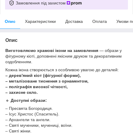
Замовлення під захистом
Опис
Характеристики
Доставка
Оплата
Умови п
Опис
Виготовляємо храмові ікони на замовлення
— образи у
фігурному кіоті, доповнені якісним друком та декоративним
оздобленням.
Кожна ікона створюється з особливою увагою до деталей:
– дерев'яний кіот (фігурної форми),
– металізоване тиснення з орнаментом,
– поліграфія високої чіткості,
– захисне скло.
🔹
Доступні образи:
– Пресвята Богородиця.
– Ісус Христос (Спаситель).
– Архангели та ангели.
– Святі мученики, мучениці, воїни.
– Святі жінки.