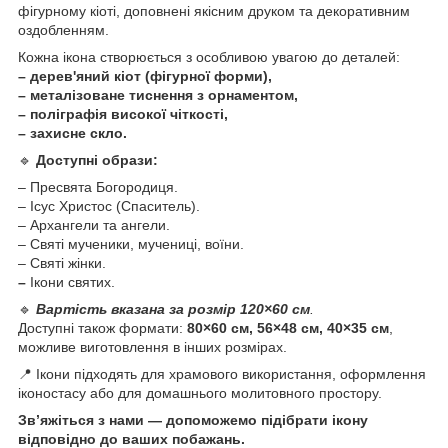
фігурному кіоті, доповнені якісним друком та декоративним
оздобленням.
Кожна ікона створюється з особливою увагою до деталей:
– дерев'яний кіот (фігурної форми),
– металізоване тиснення з орнаментом,
– поліграфія високої чіткості,
– захисне скло.
🔹
Доступні образи:
– Пресвята Богородиця.
– Ісус Христос (Спаситель).
– Архангели та ангели.
– Святі мученики, мучениці, воїни.
– Святі жінки.
–
Ікони святих.
🔹
Вартість вказана за розмір 120×60 см
.
Доступні також формати:
80×60 см, 56×48 см, 40×35 см
,
можливе виготовлення в інших розмірах.
📍 Ікони підходять для храмового використання, оформлення
іконостасу або для домашнього молитовного простору.
Зв’яжіться з нами — допоможемо підібрати ікону
відповідно до ваших побажань.