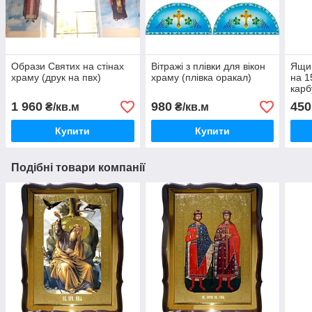
Образи Святих на стінах
Вітражі з плівки для вікон
Ящик
храму (друк на пвх)
храму (плівка оракал)
на 1
карб
1 960
980
450
₴/кв.м
₴/кв.м
Купити
Купити
Подібні товари компанії