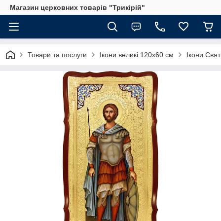
Магазин церковних товарів "Трикірій"
Товари та послуги
Ікони великі 120х60 см
Ікони Свят