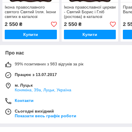
Ікона православного
Ікона православної церкви
Прав
святого Святий Ілля. Ікони
- Святий Борис і Гліб
Вале
святих в каталозі
(ростова) в каталозі
2 550
2 550
2 5
₴
₴
Купити
Купити
Про нас
99% позитивних з 983 відгуків за рік
Працює з 13.07.2017
м. Луцьк
Конякіна, 39а, Луцьк, Україна
Контакти
Сьогодні вихідний
Показати весь графік роботи