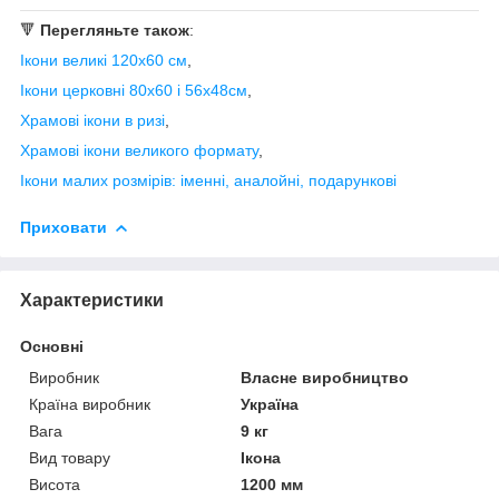
🔻
Перегляньте також
:
Ікони великі 120х60 см
,
Ікони церковні 80х60 і 56х48см
,
Храмові ікони в ризі
,
Храмові ікони великого формату
,
Ікони малих розмірів: іменні, аналойні, подарункові
Приховати
Характеристики
Основні
Виробник
Власне виробництво
Країна виробник
Україна
Вага
9 кг
Вид товару
Ікона
Висота
1200 мм