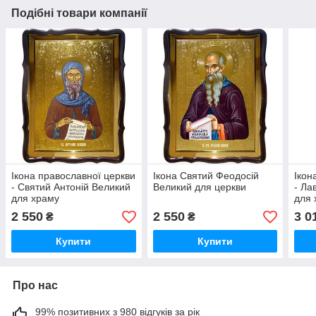
Подібні товари компанії
Ікона православної церкви
Ікона Святий Феодосій
Ікон
- Святий Антоній Великий
Великий для церкви
- Ла
для храму
для 
2 550
2 550
3 0
₴
₴
Купити
Купити
Про нас
99% позитивних з 980 відгуків за рік