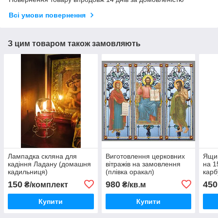
Всі умови повернення
З цим товаром також замовляють
Лампадка скляна для
Виготовлення церковних
Ящик
кадіння Ладану (домашня
вітражів на замовлення
на 1
кадильниця)
(плівка оракал)
карб
150
980
450
₴/комплект
₴/кв.м
Купити
Купити