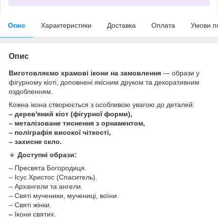
Опис
Характеристики
Доставка
Оплата
Умови п
Опис
Виготовляємо храмові ікони на замовлення
— образи у
фігурному кіоті, доповнені якісним друком та декоративним
оздобленням.
Кожна ікона створюється з особливою увагою до деталей:
– дерев'яний кіот (фігурної форми),
– металізоване тиснення з орнаментом,
– поліграфія високої чіткості,
– захисне скло.
🔹
Доступні образи:
– Пресвята Богородиця.
– Ісус Христос (Спаситель).
– Архангели та ангели.
– Святі мученики, мучениці, воїни.
– Святі жінки.
–
Ікони святих.