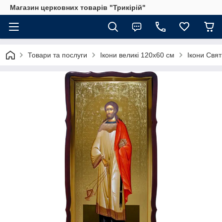
Магазин церковних товарів "Трикірій"
Товари та послуги
Ікони великі 120х60 см
Ікони Свят