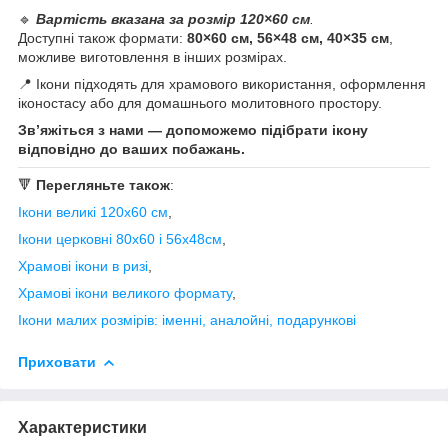
🔹
Вартість вказана за розмір 120×60 см
.
Доступні також формати:
80×60 см, 56×48 см, 40×35 см
,
можливе виготовлення в інших розмірах.
📍 Ікони підходять для храмового використання, оформлення
іконостасу або для домашнього молитовного простору.
Зв’яжіться з нами — допоможемо підібрати ікону
відповідно до ваших побажань.
🔻
Перегляньте також
:
Ікони великі 120х60 см
,
Ікони церковні 80х60 і 56х48см
,
Храмові ікони в ризі
,
Храмові ікони великого формату
,
Ікони малих розмірів: іменні, аналойні, подарункові
Приховати
Характеристики