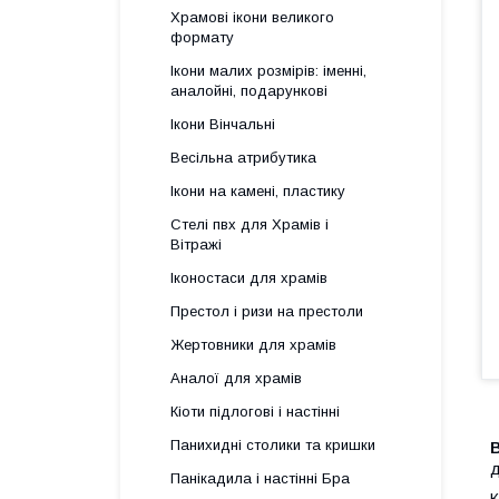
Храмові ікони великого
формату
Ікони малих розмірів: іменні,
аналойні, подарункові
Ікони Вінчальні
Весільна атрибутика
Ікони на камені, пластику
Стелі пвх для Храмів і
Вітражі
Іконостаси для храмів
Престол і ризи на престоли
Жертовники для храмів
Аналої для храмів
Кіоти підлогові і настінні
Панихидні столики та кришки
д
Панікадила і настінні Бра
К