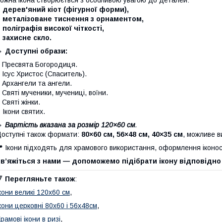
 дерев'яний кіот (фігурної форми),
– металізоване тиснення з орнаментом,
 поліграфія високої чіткості,
 захисне скло.
🔹
Доступні образи:
 Пресвята Богородиця.
 Ісус Христос (Спаситель).
 Архангели та ангели.
 Святі мученики, мучениці, воїни.
 Святі жінки.
–
Ікони святих.
🔹
Вартість вказана за розмір 120×60 см
.
оступні також формати:
80×60 см, 56×48 см, 40×35 см
, можливе в
 Ікони підходять для храмового використання, оформлення іконо
в’яжіться з нами — допоможемо підібрати ікону відповідно
🔻
Перегляньте також
:
кони великі 120х60 см
,
кони церковні 80х60 і 56х48см
,
рамові ікони в ризі
,