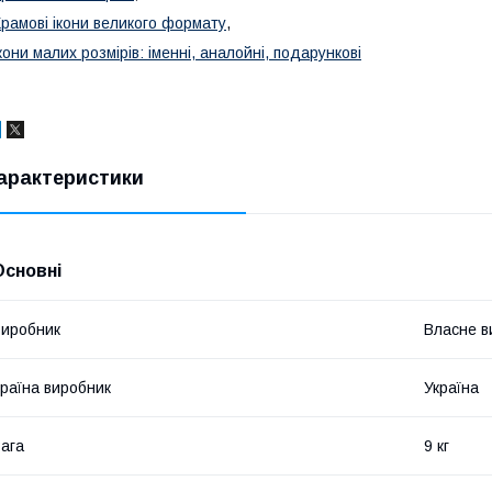
рамові ікони великого формату
,
кони малих розмірів: іменні, аналойні, подарункові
арактеристики
Основні
иробник
Власне в
раїна виробник
Україна
ага
9 кг