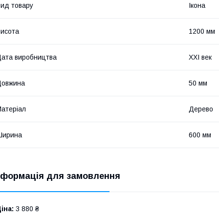
ид товару
Ікона
исота
1200 мм
ата виробництва
XXI век
Довжина
50 мм
атеріал
Дерево
Ширина
600 мм
нформація для замовлення
іна:
3 880 ₴