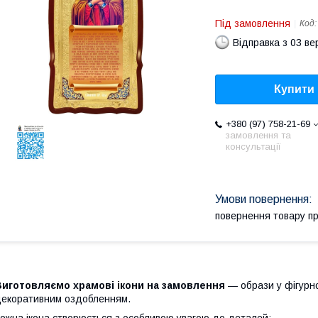
Під замовлення
Код
Відправка з 03 в
Купити
+380 (97) 758-21-69
замовлення та
консультації
повернення товару п
Виготовляємо храмові ікони на замовлення
— образи у фігурно
екоративним оздобленням.
ожна ікона створюється з особливою увагою до деталей: