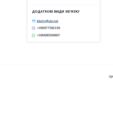
trikiriy@ukr.net
+380977582169
+380685599807