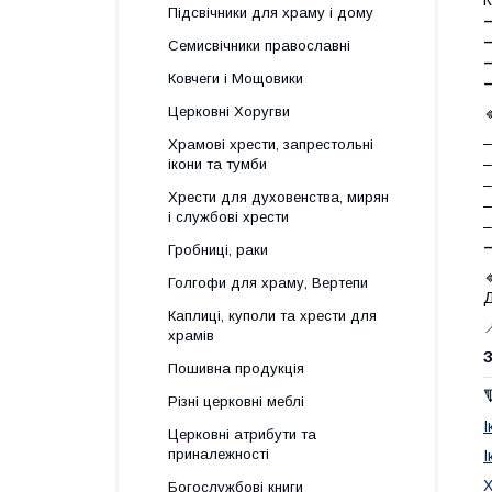
Підсвічники для храму і дому
–
Семисвічники православні
–
Ковчеги і Мощовики
–
Церковні Хоругви
–
Храмові хрести, запрестольні
–
ікони та тумби
–
Хрести для духовенства, мирян
–
і службові хрести
–
Гробниці, раки
Голгофи для храму, Вертепи
Д
Каплиці, куполи та хрести для

храмів
З
Пошивна продукція
Різні церковні меблі
І
Церковні атрибути та
приналежності
І
Х
Богослужбові книги