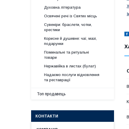
Х
Духовна література
І
Освячені речі із Святих місць
Сувеніри: браслети, чотки,
хрестики
Корисне й душевне: чаї, мазі,
подарунки
Х
Поминальні та ритуальні
товари
Нержавійка в листах (булат)
Надаємо послуги відновлення
та реставрації
В
Топ продавець
К
КОНТАКТИ
В