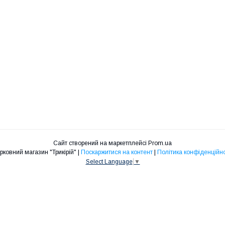
Сайт створений на маркетплейсі
Prom.ua
Церковний магазин "Трикірій" |
Поскаржитися на контент
|
Політика конфіденційно
Select Language
▼