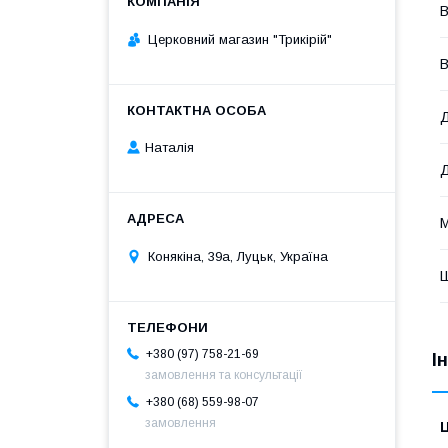
В
Церковний магазин "Трикірій"
В
Д
Наталія
М
Конякіна, 39а, Луцьк, Україна
+380 (97) 758-21-69
І
замовлення та консультації
+380 (68) 559-98-07
замовлення
Ц