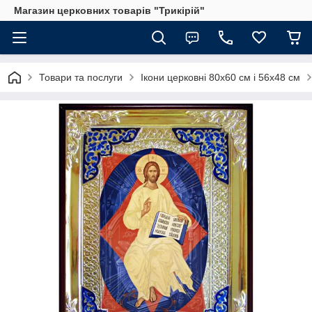
Магазин церковних товарів "Трикірій"
Товари та послуги
Ікони церковні 80х60 см і 56х48 см