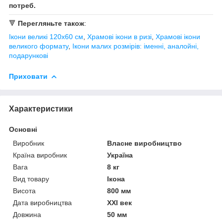
потреб.
🔻
Перегляньте також
:
Ікони великі 120х60 см
,
Храмові ікони в ризі
,
Храмові ікони
великого формату
,
Ікони малих розмірів: іменні, аналойні,
подарункові
Приховати
Характеристики
Основні
Виробник
Власне виробництво
Країна виробник
Україна
Вага
8 кг
Вид товару
Ікона
Висота
800 мм
Дата виробництва
XXI век
Довжина
50 мм