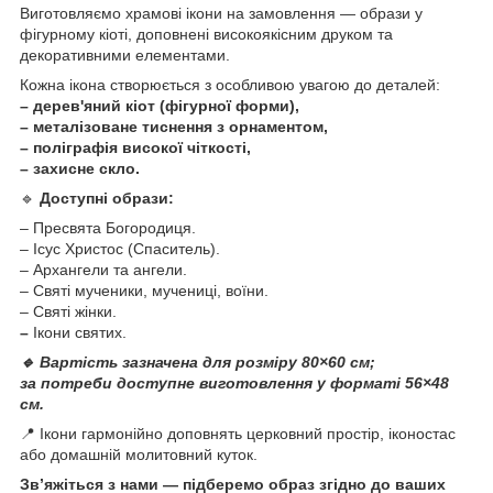
Виготовляємо храмові ікони на замовлення — образи у
фігурному кіоті, доповнені високоякісним друком та
декоративними елементами.
Кожна ікона створюється з особливою увагою до деталей:
– дерев'яний кіот (фігурної форми),
– металізоване тиснення з орнаментом,
– поліграфія високої чіткості,
– захисне скло.
🔹
Доступні образи:
– Пресвята Богородиця.
– Ісус Христос (Спаситель).
– Архангели та ангели.
– Святі мученики, мучениці, воїни.
– Святі жінки.
–
Ікони святих.
🔹 Вартість зазначена для розміру 80×60 см;
за потреби доступне виготовлення у форматі 56×48
см.
📍 Ікони гармонійно доповнять церковний простір, іконостас
або домашній молитовний куток.
Зв’яжіться з нами — підберемо образ згідно до ваших