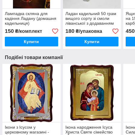
Лампадка скляна для
Ладан кадильний 50 грам
Ящик
кадіння Ладану (домашня
вищого сорту зі смоли
на 1
кадильниця)
ліванської з додаванням
карб
натуральних масел
150
180
450
₴/комплект
₴/упаковка
(Греція)
Купити
Купити
Подібні товари компанії
Ікони з Ісусом у
Ікона народження Ісуса
Ікон
церковному магазині -
Христа Святе сімейство
Сила