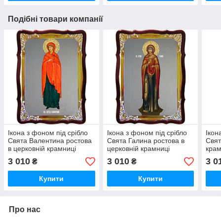
Подібні товари компанії
Ікона з фоном під срібло
Ікона з фоном під срібло
Ікон
Свята Валентина ростова
Свята Галина ростова в
Свят
в церковній крамниці
церковній крамниці
крам
3 010
3 010
3 0
₴
₴
Купити
Купити
Про нас