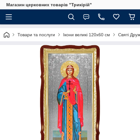
Магазин церковних товарів "Трикірій"
Товари та послуги
Ікони великі 120х60 см
Святі Дру