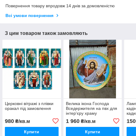
Повернення товару впродовж 14 днів за домовленістю
Всі умови повернення
З цим товаром також замовляють
Церковні вітражі з плівки
Велика ікона Господа
Ламп
оракал під замовлення
Вседержителя на пвх для
каді
інтер'єру храму
кади
980
1 960
150
₴/кв.м
₴/кв.м
Купити
Купити