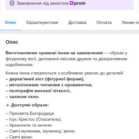
Замовлення під захистом
Опис
Характеристики
Доставка
Оплата
Умови п
Опис
Виготовляємо храмові ікони на замовлення
— образи у
фігурному кіоті, доповнені якісним друком та декоративним
оздобленням.
Кожна ікона створюється з особливою увагою до деталей:
– дерев'яний кіот (фігурної форми),
– металізоване тиснення з орнаментом,
– поліграфія високої чіткості,
– захисне скло.
🔹
Доступні образи:
– Пресвята Богородиця.
– Ісус Христос (Спаситель).
– Архангели та ангели.
– Святі мученики, мучениці, воїни.
– Святі жінки.