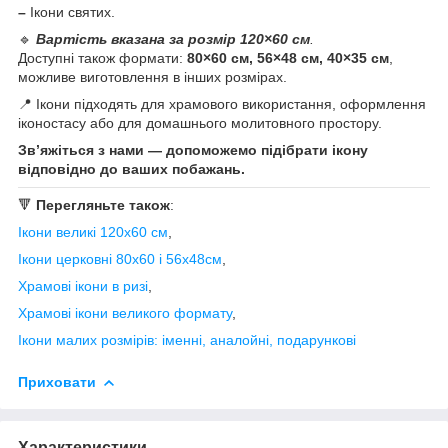
–
Ікони святих.
🔹
Вартість вказана за розмір 120×60 см
.
Доступні також формати:
80×60 см, 56×48 см, 40×35 см
,
можливе виготовлення в інших розмірах.
📍 Ікони підходять для храмового використання, оформлення
іконостасу або для домашнього молитовного простору.
Зв’яжіться з нами — допоможемо підібрати ікону
відповідно до ваших побажань.
🔻
Перегляньте також
:
Ікони великі 120х60 см
,
Ікони церковні 80х60 і 56х48см
,
Храмові ікони в ризі
,
Храмові ікони великого формату
,
Ікони малих розмірів: іменні, аналойні, подарункові
Приховати
Характеристики