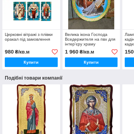
Церковні вітражі з плівки
Велика ікона Господа
Ламп
оракал під замовлення
Вседержителя на пвх для
каді
інтер'єру храму
кади
980
1 960
150
₴/кв.м
₴/кв.м
Купити
Купити
Подібні товари компанії