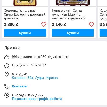
Храмова ікона в ризі
Ікона в ризі - Свята
Храм
Свята Валерія в церковній
мучениця Марина
Свят
крамниці
замовити в церковній
церк
крамниці
3 880
3 140
3 8
₴
₴
Купити
Купити
Про нас
99% позитивних з 980 відгуків за рік
Працює з 13.07.2017
м. Луцьк
Конякіна, 39а, Луцьк, Україна
Контакти
Сьогодні вихідний
Показати весь графік роботи