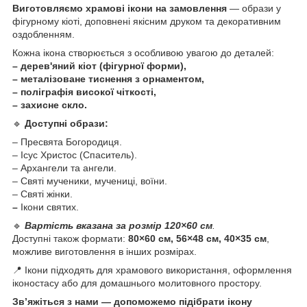
Виготовляємо храмові ікони на замовлення
— образи у
фігурному кіоті, доповнені якісним друком та декоративним
оздобленням.
Кожна ікона створюється з особливою увагою до деталей:
– дерев'яний кіот (фігурної форми),
– металізоване тиснення з орнаментом,
– поліграфія високої чіткості,
– захисне скло.
🔹
Доступні образи:
– Пресвята Богородиця.
– Ісус Христос (Спаситель).
– Архангели та ангели.
– Святі мученики, мучениці, воїни.
– Святі жінки.
–
Ікони святих.
🔹
Вартість вказана за розмір 120×60 см
.
Доступні також формати:
80×60 см, 56×48 см, 40×35 см
,
можливе виготовлення в інших розмірах.
📍 Ікони підходять для храмового використання, оформлення
іконостасу або для домашнього молитовного простору.
Зв’яжіться з нами — допоможемо підібрати ікону