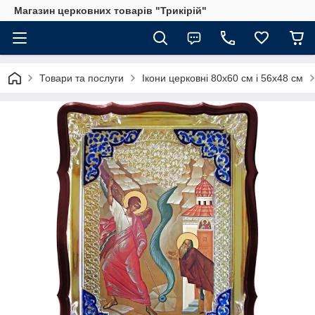
Магазин церковних товарів "Трикірій"
Товари та послуги
Ікони церковні 80х60 см і 56х48 см