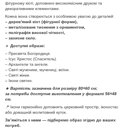
фігурному кіоті, доповнені високоякісним друком та
декоративними елементами.
Кожна ікона створюється з особливою увагою до деталей:
– дерев'яний кіот (фігурної форми),
– металізоване тиснення з орнаментом,
– поліграфія високої чіткості,
– захисне скло.
🔹
Доступні образи:
– Пресвята Богородиця.
– Ісус Христос (Спаситель).
– Архангели та ангели.
– Святі мученики, мучениці, воїни.
– Святі жінки.
–
Ікони святих.
🔹 Вартість зазначена для розміру 80×60 см;
за потреби доступне виготовлення у форматі 56×48
см.
📍 Ікони гармонійно доповнять церковний простір, іконостас
або домашній молитовний куток.
Зв’яжіться з нами — підберемо образ згідно до ваших
потреб.