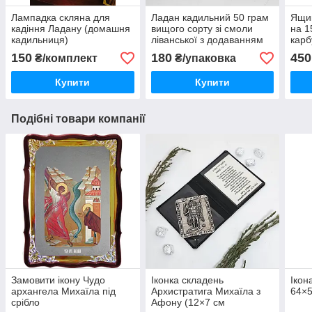
Лампадка скляна для
Ладан кадильний 50 грам
Ящик
кадіння Ладану (домашня
вищого сорту зі смоли
на 1
кадильниця)
ліванської з додаванням
карб
натуральних масел
150
180
450
₴/комплект
₴/упаковка
(Греція)
Купити
Купити
Подібні товари компанії
Замовити ікону Чудо
Іконка складень
Ікон
архангела Михаїла під
Архистратига Михаїла з
64×
срібло
Афону (12×7 см