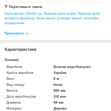
🔻
Перегляньте також
:
Ікони великі 120х60 см
,
Храмові ікони в ризі
,
Храмові ікони
великого формату
,
Ікони малих розмірів: іменні, аналойні,
подарункові
Приховати
Характеристики
Основні
Виробник
Власне виробництво
Країна виробник
Україна
Вага
8 кг
Вид товару
Ікона
Висота
800 мм
Дата виробництва
XXI век
Довжина
50 мм
Матеріал
Дерево