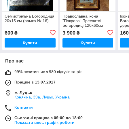
Семистрільна Богородиця
Православна ікона
Ікон
20х15 см (рамка № 16)
"Покрова" Пресвятої
Бого
Богородиці 120х60см
дере
600
3 900
160
₴
₴
Купити
Купити
Про нас
99% позитивних з 980 відгуків за рік
Працює з 13.07.2017
м. Луцьк
Конякіна, 39а, Луцьк, Україна
Контакти
Сьогодні працює з 09:00 до 18:00
Показати весь графік роботи