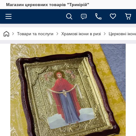
Магазин церковних товарів "Трикірій"
Товари та послуги
Храмові ікони в ризі
Церковні ікон