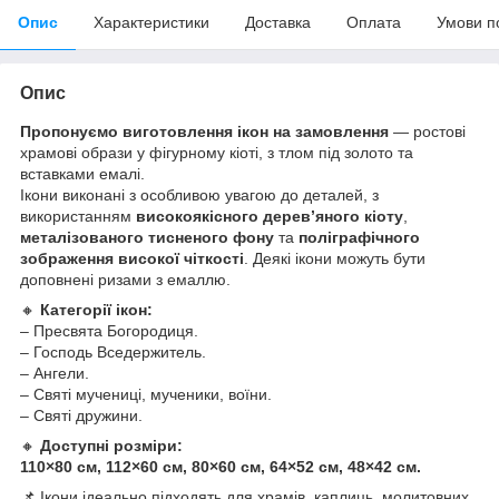
Опис
Характеристики
Доставка
Оплата
Умови п
Опис
Пропонуємо виготовлення ікон на замовлення
— ростові
храмові образи у фігурному кіоті, з тлом під золото та
вставками емалі.
Ікони виконані з особливою увагою до деталей, з
використанням
високоякісного дерев’яного кіоту
,
металізованого тисненого фону
та
поліграфічного
зображення високої чіткості
. Деякі ікони можуть бути
доповнені ризами з емаллю.
🔸
Категорії ікон:
– Пресвята Богородиця.
– Господь Вседержитель.
– Ангели.
– Святі мучениці, мученики, воїни.
– Святі дружини.
🔸
Доступні розміри:
110×80 см, 112×60 см, 80×60 см, 64×52 см, 48×42 см.
📌 Ікони ідеально підходять для храмів, каплиць, молитовних